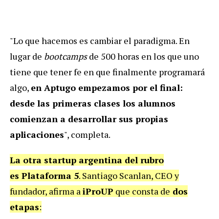
"Lo que hacemos es cambiar el paradigma. En
lugar de
bootcamps
de 500 horas en los que uno
tiene que tener fe en que finalmente programará
algo,
en Aptugo empezamos por el final:
desde las primeras clases los alumnos
comienzan a desarrollar sus propias
aplicaciones
", completa.
La otra startup argentina del rubro
es Plataforma 5
. Santiago Scanlan, CEO y
fundador, afirma a
iProUP
que consta de
dos
etapas
: