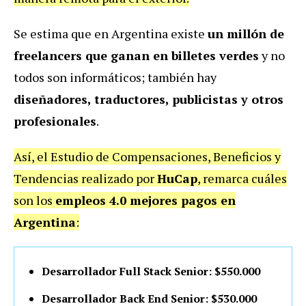
Se estima que en Argentina existe
un millón de
freelancers que ganan en billetes verdes
y no
todos son informáticos; también hay
diseñadores, traductores, publicistas y otros
profesionales
.
Así, el Estudio de Compensaciones, Beneficios y
Tendencias realizado por
HuCap
, remarca cuáles
son los
empleos 4.0 mejores pagos en
Argentina
:
Desarrollador Full Stack Senior: $550.000
Desarrollador Back End Senior: $530.000