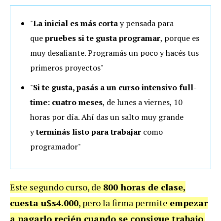
"
La inicial es más corta
y pensada para
que
pruebes si te gusta programar
, porque es
muy desafiante. Programás un poco y hacés tus
primeros proyectos"
"
Si te gusta, pasás a un
curso intensivo full-
time:
cuatro meses
, de lunes a viernes, 10
horas por día. Ahí das un salto muy grande
y
terminás listo para trabajar
como
programador"
Este segundo curso, de
800 horas de clase,
cuesta u$s4.000
, pero la firma permite
empezar
a pagarlo recién cuando se consigue trabajo
.