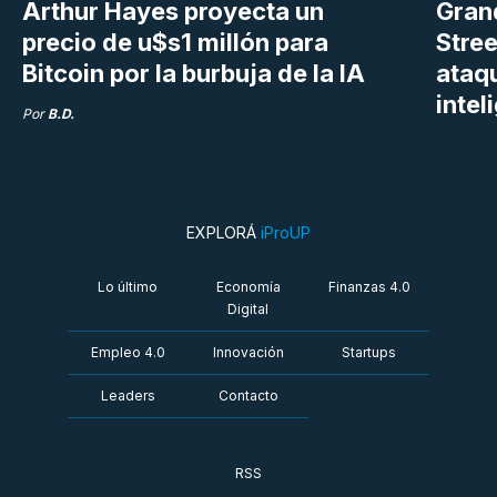
Arthur Hayes proyecta un
Gran
precio de u$s1 millón para
Stree
Bitcoin por la burbuja de la IA
ataq
intel
Por
B.D.
EXPLORÁ
iProUP
Lo último
Economía
Finanzas 4.0
Digital
Empleo 4.0
Innovación
Startups
Leaders
Contacto
RSS