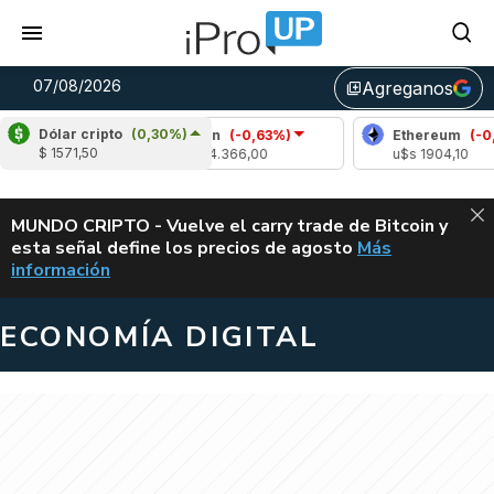
07/08/2026
Agreganos
library_add
Dólar cripto
(0,30%)
Bitcoin
(-0,63%)
Ethereum
(-0,30%)
$ 1571,50
u$s 64.366,00
u$s 1904,10
ALERTA
MUNDO CRIPTO - Vuelve el carry trade de Bitcoin y
esta señal define los precios de agosto
Más
VUELVE EL CAR
información
ECONOMÍA DIGITAL