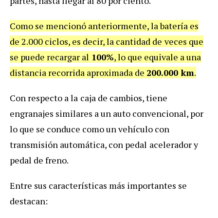
partes, hasta llegar al 80 por ciento.
Como se mencionó anteriormente, la batería es
de 2.000 ciclos, es decir, la cantidad de
veces que
se puede recargar al
100%
, lo que equivale a una
distancia recorrida aproximada de
200.000 km
.
Con respecto a la
caja de cambios, tiene
engranajes similares a un auto convencional, por
lo que se conduce como un vehículo con
transmisión automática, con pedal
acelerador y
pedal de freno.
Entre sus características más importantes se
destacan: