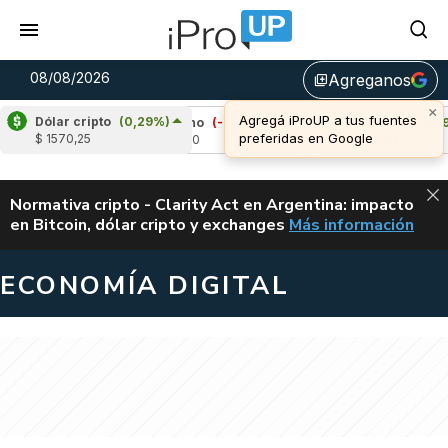
08/08/2026
Agreganos
library_add
×
Agregá iProUP a tus fuentes
Dólar cripto
(0,29%)
)
Cardano
(-0,54%)
Avalanche
(0,92%)
preferidas en Google
$ 1570,25
u$s 0,20
u$s 6,52
ALERTA
Normativa cripto - Clarity Act en Argentina: impacto
en Bitcoin, dólar cripto y exchanges
Más información
CLARITY ACT EN AR
ECONOMÍA DIGITAL