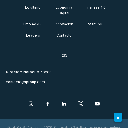
Lo último
Economía
Finanzas 4.0
Digital
Empleo 4.0
Innovación
Startups
Leaders
Contacto
RSS
Director:
Norberto Zocco
contacto@iproup.com
iProUP - © Copyright 2026. Grupo App S.A. Buenos Aires, Argentina.