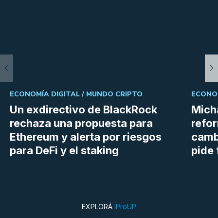
ECONOMÍA DIGITAL /
MUNDO CRIPTO
ECONOM
Un exdirectivo de BlackRock
Micha
rechaza una propuesta para
refor
Ethereum y alerta por riesgos
cambi
para DeFi y el staking
pide 
EXPLORÁ
iProUP