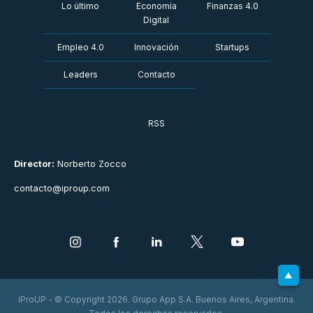
Lo último
Economía
Finanzas 4.0
Digital
Empleo 4.0
Innovación
Startups
Leaders
Contacto
RSS
Director:
Norberto Zocco
contacto@iproup.com
iProUP - © Copyright 2026. Grupo App S.A. Buenos Aires, Argentina.