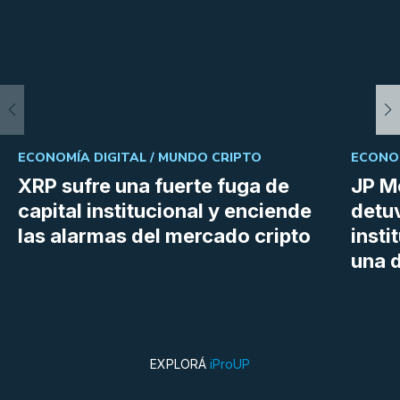
ECONOMÍA DIGITAL /
MUNDO CRIPTO
ECONOM
XRP sufre una fuerte fuga de
JP M
capital institucional y enciende
detu
las alarmas del mercado cripto
insti
una d
EXPLORÁ
iProUP