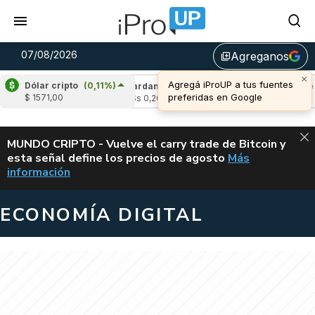
07/08/2026
Agreganos
library_add
×
Agregá iProUP a tus fuentes
Dólar cripto
(0,11%)
e
(-1,19%)
Cardano
(5,85%)
Avalanche
(
preferidas en Google
$ 1571,00
03
u$s 0,20
u$s 6,45
ALERTA
MUNDO CRIPTO - Vuelve el carry trade de Bitcoin y
esta señal define los precios de agosto
Más
VUELVE EL CAR
información
ECONOMÍA DIGITAL