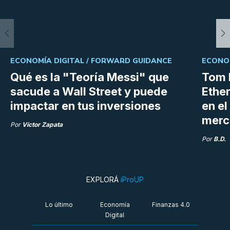
ECONOMÍA DIGITAL /
FORWARD GUIDANCE
ECONOM
Qué es la "Teoría Messi" que
Tom 
sacude a Wall Street y puede
Ethe
impactar en tus inversiones
en e
merc
Por
Víctor Zapata
Por
B.D.
EXPLORÁ
iProUP
Lo último
Economía
Finanzas 4.0
Digital