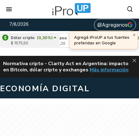
7/8/2026
Agreganos
library_add
×
Agregá iProUP a tus fuentes
Dólar cripto
(0,30%)
2,04%)
Cardano
(-1,73%)
Avalanche
(0,31%
preferidas en Google
$ 1575,50
u$s 0,20
u$s 6,43
ALERTA
Normativa cripto - Clarity Act en Argentina: impacto
en Bitcoin, dólar cripto y exchanges
Más información
CLARITY ACT EN AR
ECONOMÍA DIGITAL