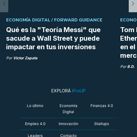
ECONOMÍA DIGITAL /
FORWARD GUIDANCE
ECONOM
Qué es la "Teoría Messi" que
Tom 
sacude a Wall Street y puede
Ethe
impactar en tus inversiones
en e
merc
Por
Víctor Zapata
Por
B.D.
EXPLORÁ
iProUP
Lo último
Economía
Finanzas 4.0
Digital
Empleo 4.0
Innovación
Startups
Leaders
Contacto