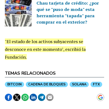
Chau tarjeta de crédito: ¿por
qué se "puso de moda" esta
herramienta "tapada" para
comprar en el exterior?
"El estado de los activos subyacentes se
desconoce en este momento", escribió la
Fundación.
TEMAS RELACIONADOS
BITCOIN
CADENA DE BLOQUES
SOLANA
FTX