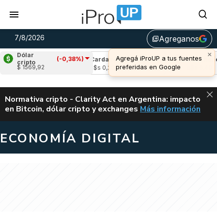
7/8/2026
Agreganos
library_add
×
Dólar
Agregá iProUP a tus fuentes
(-0,38%)
(-2,11%)
Cardano
(-2,82%)
Avalanche
(-0
cripto
preferidas en Google
$ 1569,92
u$s 0,20
u$s 6,40
ALERTA
Normativa cripto - Clarity Act en Argentina: impacto
en Bitcoin, dólar cripto y exchanges
Más información
CLARITY ACT EN AR
ECONOMÍA DIGITAL