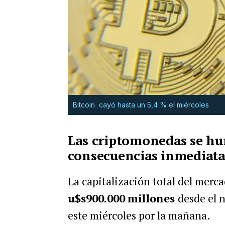
Bitcoin
cayó hasta un 5,4 % el miércoles
Las criptomonedas se hun
consecuencias inmediata
La capitalización total del merc
u$s900.000
millones
desde el 
este miércoles por la mañana.