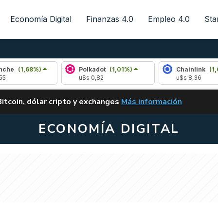
Economía Digital
Finanzas 4.0
Empleo 4.0
Sta
%)
Polkadot
(1,01%)
Chainlink
(1,62%)
u$s 0,82
u$s 8,36
ALERTA
Bitcoin, dólar cripto y exchanges
Más información
CLARITY ACT EN ARGENTI
ECONOMÍA DIGITAL