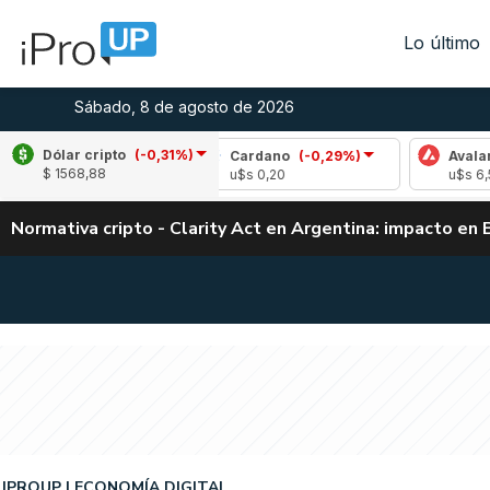
Lo último
Sábado, 8 de agosto de 2026
Dólar cripto
(-0,31%)
,79%)
Cardano
(-0,29%)
Avalanche
(1,68
$ 1568,88
u$s 0,20
u$s 6,55
Normativa cripto - Clarity Act en Argentina: impacto en 
IPROUP
ECONOMÍA DIGITAL