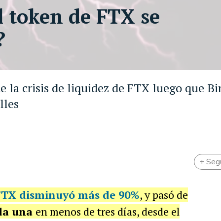
l token de FTX se
?
te la crisis de liquidez de FTX luego que B
lles
+ Seg
FTX
disminuyó más de
90%
, y pasó de
da una
en menos de tres días, desde el