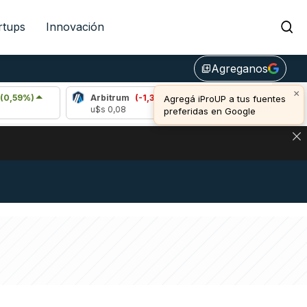
rtups
Innovación
Agreganos
library_add
×
Arbitrum
(-1,38%)
Bitcoin
(0,94%)
Agregá iProUP a tus fuentes
u$s 0,08
u$s 64.902,00
preferidas en Google
DE DE BITCOIN Y ESTA SEÑAL DEFINE LOS PRECIOS DE AG