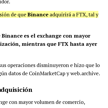
idor.
sión de que
Binance
adquirirá a FTX, tal y
e
Binance
es el exchange con mayor
ización, mientras que FTX hasta ayer
, sus operaciones disminuyeron e hizo que lo
según datos de CoinMarketCap y web.archive.
adquisición
ange con mayor volumen de comercio,