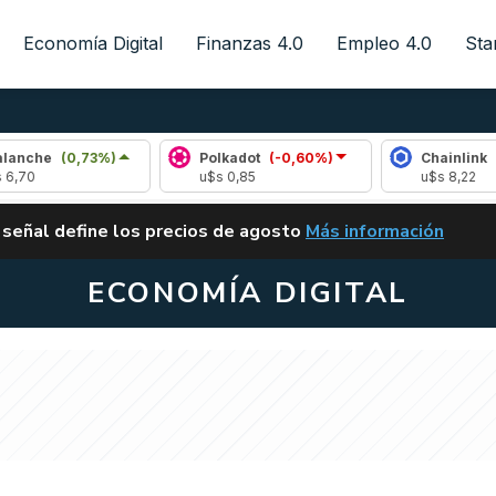
Economía Digital
Finanzas 4.0
Empleo 4.0
Sta
(0,73%)
Polkadot
(-0,60%)
Chainlink
(0,59%)
u$s 0,85
u$s 8,22
ALERTA
 señal define los precios de agosto
Más información
VUELVE EL CARRY TRA
ECONOMÍA DIGITAL