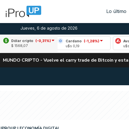
Lo último
Jueves, 6 de agosto de 2026
Dólar cripto
(-0,31%)
ple
(-1,95%)
Cardano
(-1,28%)
Avalanche
$ 1568,07
1,05
u$s 0,19
u$s 6,70
MUNDO CRIPTO - Vuelve el carry trade de Bitcoin y esta
IPROUP
ECONOMÍA DIGITAL