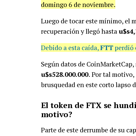
domingo 6 de noviembre.
Luego de tocar este mínimo, el 
recuperación y llegó hasta
u$s4,
Debido a esta caída,
FTT
perdió 
Según datos de CoinMarketCap, 
u$s528.000.000
. Por tal motivo,
brusquedad en este corto lapso 
El token de FTX se hundi
motivo?
Parte de este derrumbe de su cap