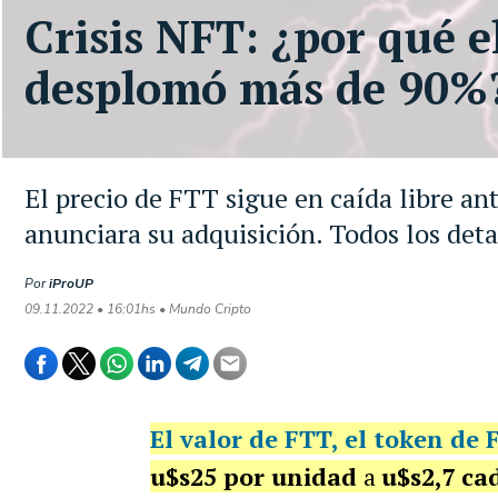
Crisis NFT: ¿por qué e
desplomó más de 90%
El precio de FTT sigue en caída libre an
anunciara su adquisición. Todos los deta
Por
iProUP
09.11.2022 • 16:01hs • Mundo Cripto
El
valor
de
FTT
, el
token
de
u$s25 por unidad
a
u$s2,7
ca