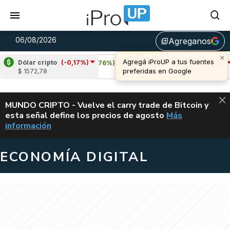
06/08/2026
Agreganos
library_add
Dólar cripto
(-0,17%)
Cardano
(5,76%)
Avalanche
(-3,18%)
$ 1572,78
u$s 0,20
u$s 6,45
ALERTA
MUNDO CRIPTO - Vuelve el carry trade de Bitcoin y
esta señal define los precios de agosto
Más
VUELVE EL CAR
información
ECONOMÍA DIGITAL