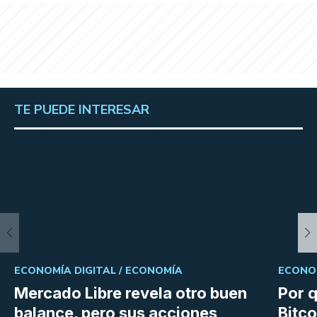
TE PUEDE INTERESAR
ECONOMÍA DIGITAL /
ECONOMÍA
ECONOM
Mercado Libre revela otro buen
Por q
balance, pero sus acciones
Bitco