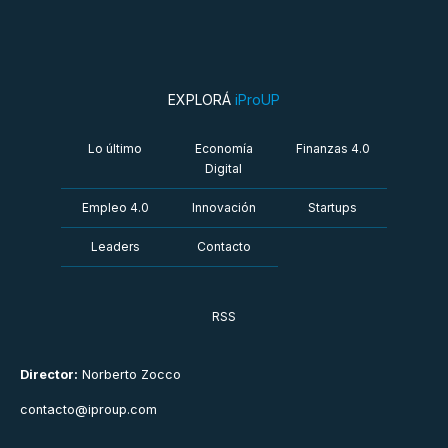
EXPLORÁ
iProUP
Lo último
Economía
Finanzas 4.0
Digital
Empleo 4.0
Innovación
Startups
Leaders
Contacto
RSS
Director:
Norberto Zocco
contacto@iproup.com