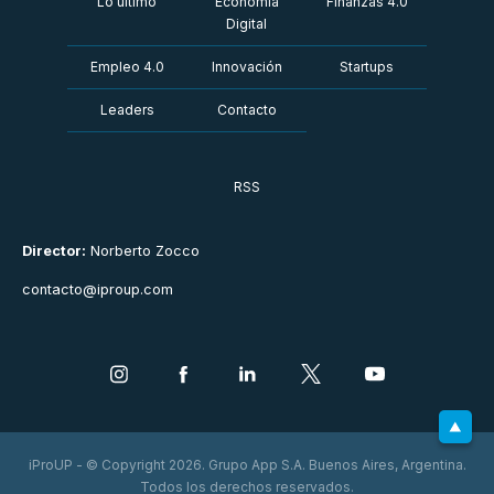
Lo último
Economía
Finanzas 4.0
Digital
Empleo 4.0
Innovación
Startups
Leaders
Contacto
RSS
Director:
Norberto Zocco
contacto@iproup.com
iProUP - © Copyright 2026. Grupo App S.A. Buenos Aires, Argentina.
Todos los derechos reservados.