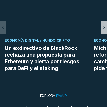
ECONOMÍA DIGITAL /
MUNDO CRIPTO
ECONOM
Un exdirectivo de BlackRock
Micha
rechaza una propuesta para
refor
Ethereum y alerta por riesgos
cambi
para DeFi y el staking
pide 
EXPLORÁ
iProUP