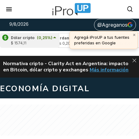
9/8/2026
Agreganos
library_add
×
Agregá iProUP a tus fuentes
Dólar cripto
(0,25%)
0,22%)
Cardano
(-1,54%)
Avalanche
(-1,4
preferidas en Google
$ 1574,11
u$s 0,20
u$s 6,46
ALERTA
Normativa cripto - Clarity Act en Argentina: impacto
en Bitcoin, dólar cripto y exchanges
Más información
CLARITY ACT EN AR
ECONOMÍA DIGITAL