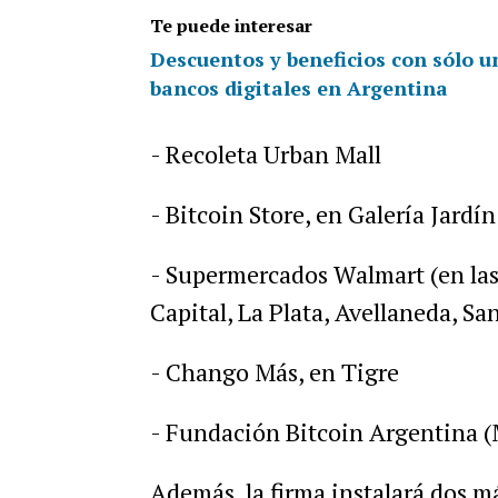
Te puede interesar
Descuentos y beneficios con sólo un
bancos digitales en Argentina
-
Recoleta
Urban
Mall
-
Bitcoin
Store
,
en
Galer
í
a
Jard
í
n
-
Supermercados
Walmart
(
en
la
Capital
,
La
Plata
,
Avellaneda
,
Sa
-
Chango
M
á
s
,
en
Tigre
-
Fundaci
ó
n
Bitcoin
Argentina
(
Adem
á
s
,
la
firma
instalar
á
dos
m