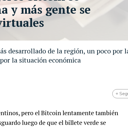
a y más gente se
irtuales
ás desarrollado de la región, un poco por l
por la situación económica
+ Seg
entinos
,
pero
el
Bitcoin
lentamente
tambi
é
n
sguardo
luego
de
que
el
billete
verde
se