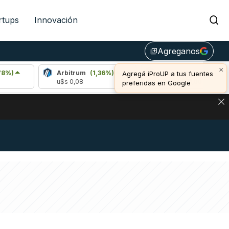
rtups
Innovación
Agreganos
library_add
×
Arbitrum
(1,36%)
Bitcoin
(1,08%)
Agregá iProUP a tus fuentes
u$s 0,08
u$s 64.971,00
preferidas en Google
NA: IMPACTO EN BITCOIN, DÓLAR CRIPTO Y EXCHANGES