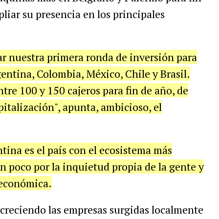
liar
su
presencia
en
los
principales
ar
nuestra
primera
ronda
de
inversi
ó
n
para
entina
,
Colombia
,
M
é
xico
,
Chile
y
Brasil
.
ntre
100
y
150
cajeros
para
fin
de
a
ñ
o
,
de
pitalizaci
ó
n
",
apunta
,
ambicioso
,
el
ntina
es
el
pa
í
s
con
el
ecosistema
m
á
s
n
poco
por
la
inquietud
propia
de
la
gente
y
econ
ó
mica
.
creciendo
las
empresas
surgidas
localmente