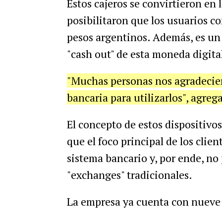
Estos
cajeros
se
convirtieron
en
posibilitaron
que
los
usuarios
co
pesos
argentinos
.
Adem
á
s
,
es
un
"
cash
out
"
de
esta
moneda
digita
"
Muchas
personas
nos
agradecie
bancaria
para
utilizarlos
",
agreg
El
concepto
de
estos
dispositivos
que
el
foco
principal
de
los
clien
sistema
bancario
y
,
por
ende
,
no
"
exchanges
"
tradicionales
.
La
empresa
ya
cuenta
con
nueve