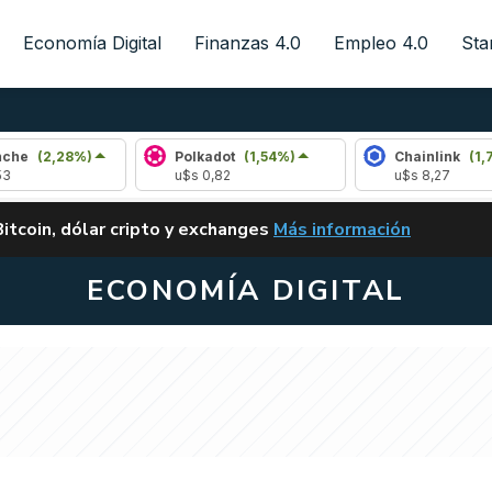
Economía Digital
Finanzas 4.0
Empleo 4.0
Sta
28%)
Polkadot
(1,54%)
Chainlink
(1,78%)
u$s 0,82
u$s 8,27
ALERTA
Bitcoin, dólar cripto y exchanges
Más información
CLARITY ACT EN ARGENTI
ECONOMÍA DIGITAL