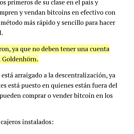
los
primeros
de
su
clase
en
el
pa
í
s
y
mpren
y
vendan
bitcoins
en
efectivo
con
m
é
todo
m
á
s
r
á
pido
y
sencillo
para
hacer
l
.
ron
,
ya
que
no
deben
tener
una
cuenta
a
Goldenh
ö
rn
.
est
á
arraigado
a
la
descentralizaci
ó
n
,
ya
tes
est
á
puesto
en
quienes
est
á
n
fuera
del
pueden
comprar
o
vender
bitcoin
en
los
cajeros
instalados
: