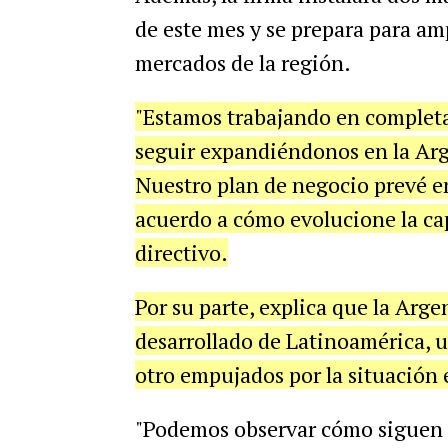
de
este
mes
y
se
prepara
para
amp
mercados
de
la
regi
ó
n
.
"
Estamos
trabajando
en
complet
seguir
expandi
é
ndonos
en
la
Arg
Nuestro
plan
de
negocio
prev
é
e
acuerdo
a
c
ó
mo
evolucione
la
ca
directivo
.
Por
su
parte
,
explica
que
la
Arge
desarrollado
de
Latinoam
é
rica
,
u
otro
empujados
por
la
situaci
ó
n
"
Podemos
observar
c
ó
mo
siguen