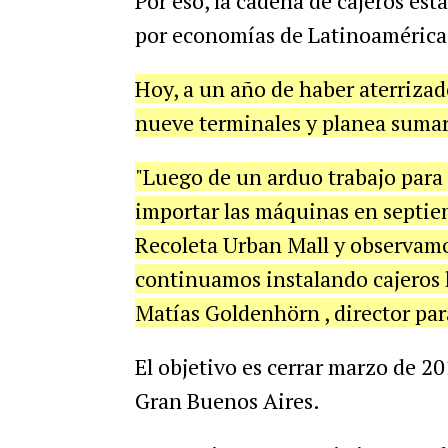
Por
eso
,
la
cadena
de
cajeros
est
por
econom
í
as
de
Latinoam
é
rica
Hoy
,
a
un
a
ñ
o
de
haber
aterrizad
nueve
terminales
y
planea
suma
"
Luego
de
un
arduo
trabajo
para
importar
las
m
á
quinas
en
septie
Recoleta
Urban
Mall
y
observam
continuamos
instalando
cajeros
Mat
í
as
Goldenh
ö
rn
,
director
par
El
objetivo
es
cerrar
marzo
de
20
Gran
Buenos
Aires
.