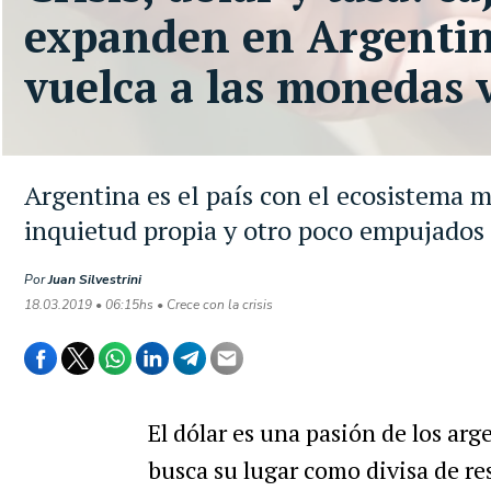
expanden en Argentin
vuelca a las monedas v
Argentina es el país con el ecosistema m
inquietud propia y otro poco empujados 
Por
Juan Silvestrini
18.03.2019 • 06:15hs • Crece con la crisis
El
d
ó
lar
es
una
pasi
ó
n
de
los
arg
busca
su
lugar
como
divisa
de
re