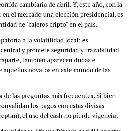
corrida
cambiaria
de
abril
.
Y
,
este
a
ñ
o
,
con
la
r
en
el
mercado
una
elecci
ó
n
presidencial
,
es
ntidad
de
"
cajeros
cripto
"
en
el
pa
í
s
.
apatoria
a
la
volatilidad
local
:
es
central
y
promete
seguridad
y
trazabilidad
raparte
,
tambi
é
n
aparecen
dudas
e
e
aquellos
novatos
en
este
mundo
de
las
a
de
las
preguntas
m
á
s
frecuentes
.
Si
bien
convalidan
los
pagos
con
estas
divisas
ceptan
),
el
uso
del
cash
no
pierde
vigencia
.