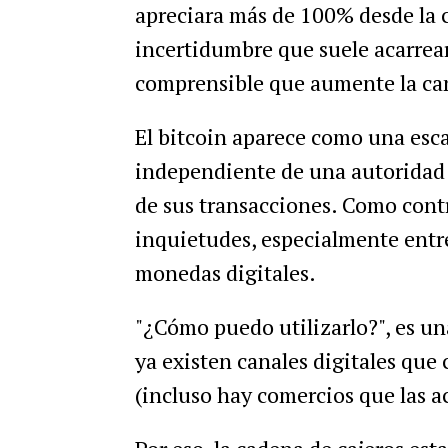
apreciara
m
á
s
de
100
%
desde
la
incertidumbre
que
suele
acarrea
comprensible
que
aumente
la
ca
El
bitcoin
aparece
como
una
esc
independiente
de
una
autoridad
de
sus
transacciones
.
Como
cont
inquietudes
,
especialmente
entr
monedas
digitales
.
"¿
C
ó
mo
puedo
utilizarlo
?",
es
un
ya
existen
canales
digitales
que
(
incluso
hay
comercios
que
las
a