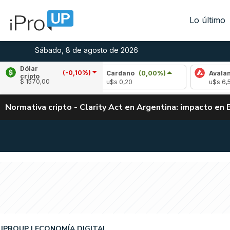
Lo último
Sábado, 8 de agosto de 2026
Dólar
(-0,10%)
(1,15%)
Cardano
(0,00%)
Avalanche
(2,
cripto
$ 1570,00
u$s 0,20
u$s 6,53
Normativa cripto - Clarity Act en Argentina: impacto en 
IPROUP
ECONOMÍA DIGITAL