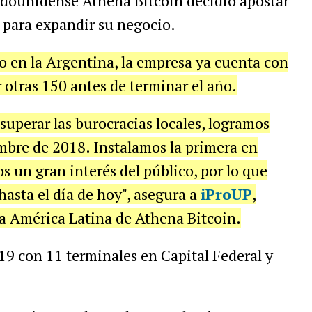
adounidense
Athena
Bitcoin
decidi
ó
apostar
para
expandir
su
negocio
.
o
en
la
Argentina
,
la
empresa
ya
cuenta
con
r
otras
150
antes
de
terminar
el
a
ñ
o
.
superar
las
burocracias
locales
,
logramos
mbre
de
2018
.
Instalamos
la
primera
en
os
un
gran
inter
é
s
del
p
ú
blico
,
por
lo
que
hasta
el
d
í
a
de
hoy
",
asegura
a
iProUP
,
a
Am
é
rica
Latina
de
Athena
Bitcoin
.
19
con
11
terminales
en
Capital
Federal
y