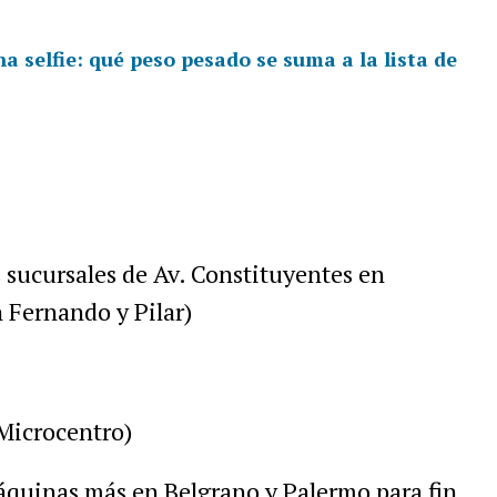
a selfie: qué peso pesado se suma a la lista de
s
sucursales
de
Av
.
Constituyentes
en
n
Fernando
y
Pilar
)
Microcentro
)
á
quinas
m
á
s
en
Belgrano
y
Palermo
para
fin