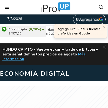
7/8/2026
Agreganos
library_add
Dólar cripto
(0,20%)
-1,69%)
Cardano
(4,88%)
Avalanche
(-3,
$ 1571,50
u$s 0,20
u$s 6,42
ALERTA
MUNDO CRIPTO - Vuelve el carry trade de Bitcoin y
esta señal define los precios de agosto
Más
VUELVE EL CAR
información
ECONOMÍA DIGITAL