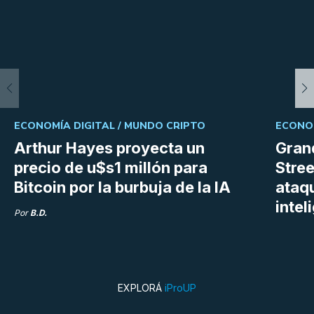
ECONOMÍA DIGITAL /
MUNDO CRIPTO
ECONOM
Arthur Hayes proyecta un
Gran
precio de u$s1 millón para
Stree
Bitcoin por la burbuja de la IA
ataq
intel
Por
B.D.
EXPLORÁ
iProUP