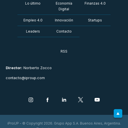
Lo último
Economía
Finanzas 4.0
Digital
Empleo 4.0
Innovación
Startups
Leaders
Contacto
RSS
Director:
Norberto Zocco
contacto@iproup.com
iProUP - © Copyright 2026. Grupo App S.A. Buenos Aires, Argentina.