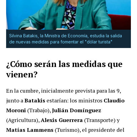
Silvina Batakis, la Ministra de Economía, estudia la salida
de nuevas medidas para fomentar el "dólar turista"
¿Cómo serán las medidas que
vienen?
En la cumbre, inicialmente prevista para las 9,
junto a
Batakis
estarían: los ministros
Claudio
Moroni
(Trabajo),
Julián Domínguez
(Agricultura),
Alexis Guerrera
(Transporte) y
Matías Lammens
(Turismo), el presidente del