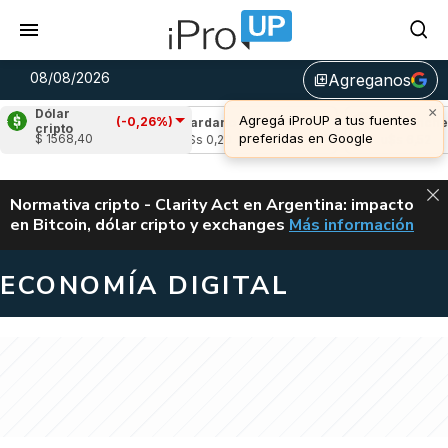
08/08/2026
Agreganos
library_add
×
Dólar
Agregá iProUP a tus fuentes
(-0,26%)
(0,69%)
Cardano
(-1,43%)
Avalanche
(2,
cripto
preferidas en Google
$ 1568,40
u$s 0,20
u$s 6,52
ALERTA
Normativa cripto - Clarity Act en Argentina: impacto
en Bitcoin, dólar cripto y exchanges
Más información
CLARITY ACT EN AR
ECONOMÍA DIGITAL