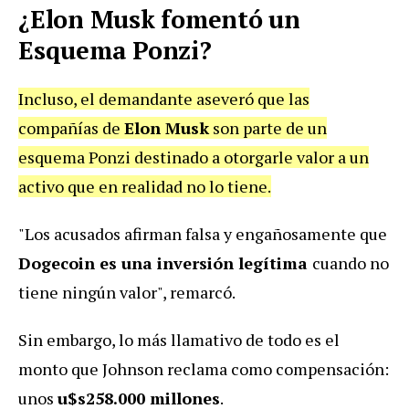
¿Elon Musk fomentó un
Esquema Ponzi?
Incluso, el demandante aseveró que las
compañías de
Elon Musk
son parte de un
esquema Ponzi destinado a otorgarle valor a un
activo que en realidad no lo tiene.
"Los acusados afirman falsa y engañosamente que
Dogecoin es una inversión legítima
cuando no
tiene ningún valor", remarcó.
Sin embargo, lo más llamativo de todo es el
monto que Johnson reclama como compensación:
unos
u$s258.000 millones
.