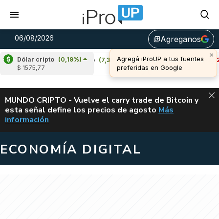
06/08/2026
Agreganos
library_add
×
Agregá iProUP a tus fuentes
Dólar cripto
(0,19%)
)
Cardano
(7,34%)
Avalanche
(-3,52%)
preferidas en Google
$ 1575,77
u$s 0,21
u$s 6,45
ALERTA
MUNDO CRIPTO - Vuelve el carry trade de Bitcoin y
esta señal define los precios de agosto
Más
VUELVE EL CAR
información
ECONOMÍA DIGITAL