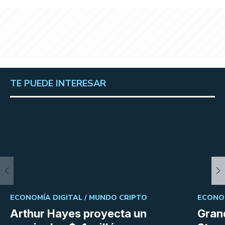
TE PUEDE INTERESAR
ECONOMÍA DIGITAL /
MUNDO CRIPTO
ECONOM
Arthur Hayes proyecta un
Gran