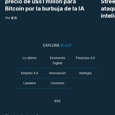
precio de u$s1 millón para
Stree
Bitcoin por la burbuja de la IA
ataq
intel
Por
B.D.
EXPLORÁ
iProUP
Lo último
Economía
Finanzas 4.0
Digital
Empleo 4.0
Innovación
Startups
Leaders
Contacto
RSS