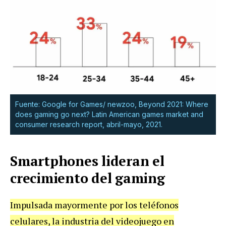
Fuente: Google for Games/ newzoo, Beyond 2021: Where
does gaming go next? Latin American games market and
consumer research report, abril-mayo, 2021.
Smartphones lideran el
crecimiento del gaming
Impulsada mayormente por los teléfonos
celulares, la industria del videojuego en