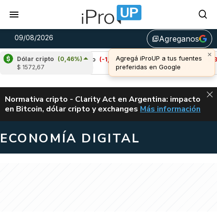
09/08/2026
Agreganos
library_add
Dólar cripto
(0,46%)
Cardano
(-1,28%)
Avalanche
(-0,93%)
$ 1572,67
u$s 0,20
u$s 6,47
ALERTA
Normativa cripto - Clarity Act en Argentina: impacto
en Bitcoin, dólar cripto y exchanges
Más información
CLARITY ACT EN AR
ECONOMÍA DIGITAL