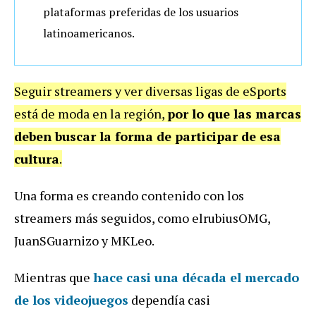
plataformas preferidas de los usuarios
latinoamericanos.
Seguir streamers y ver diversas ligas de eSports
está de moda en la región,
por lo que las marcas
deben buscar la forma de participar de esa
cultura
.
Una forma es creando contenido con los
streamers más seguidos, como elrubiusOMG,
JuanSGuarnizo y MKLeo.
Mientras que
hace casi una década el mercado
de los videojuegos
dependía casi