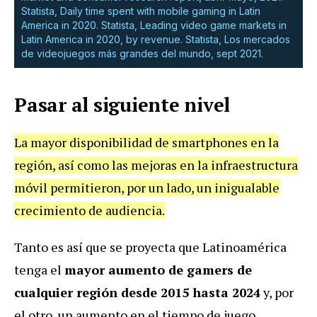
Statista, Daily time spent with mobile gaming in Latin
America in 2020. Statista, Leading video game markets in
Latin America in 2020, by revenue. Statista, Los mercados
de videojuegos más grandes del mundo, sept 2021.
Pasar al siguiente nivel
La mayor disponibilidad de smartphones en la
región, así como las mejoras en la infraestructura
móvil permitieron, por un lado, un inigualable
crecimiento de audiencia.
Tanto es así que se proyecta que Latinoamérica
tenga el
mayor aumento de gamers de
cualquier región desde 2015 hasta 2024
y, por
el otro, un aumento en el tiempo de juego.