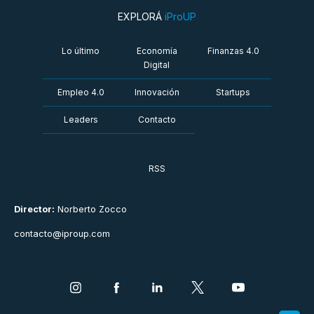
EXPLORÁ
iProUP
Lo último
Economía
Finanzas 4.0
Digital
Empleo 4.0
Innovación
Startups
Leaders
Contacto
RSS
Director:
Norberto Zocco
contacto@iproup.com