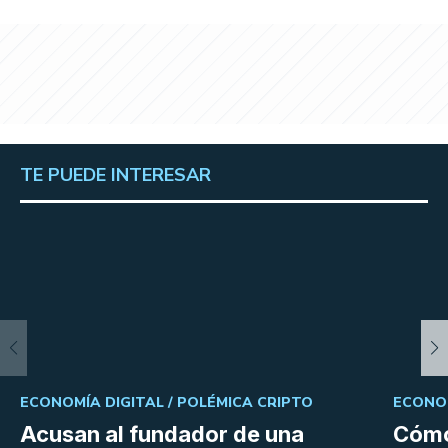
TE PUEDE INTERESAR
ECONOMÍA DIGITAL /
POLÉMICA CRIPTO
ECONOM
Acusan al fundador de una
Cómo