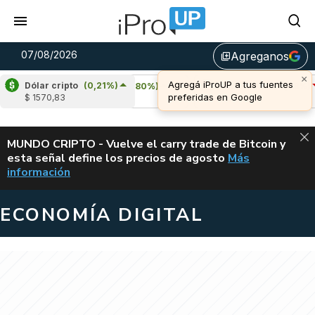
07/08/2026
Agreganos
library_add
Dólar cripto
(0,21%)
Cardano
(4,80%)
Avalanche
(-3,48%)
$ 1570,83
u$s 0,20
u$s 6,42
ALERTA
MUNDO CRIPTO - Vuelve el carry trade de Bitcoin y
esta señal define los precios de agosto
Más
VUELVE EL CAR
información
ECONOMÍA DIGITAL