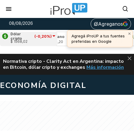
08/08/2026
Agreganos
library_add
Dólar
(-0,20%)
40%)
Cardano
(-1,34%)
Avalanche
(1,50%)
cripto
$ 1568,02
u$s 0,20
u$s 6,52
ALERTA
Normativa cripto - Clarity Act en Argentina: impacto
en Bitcoin, dólar cripto y exchanges
Más información
CLARITY ACT EN AR
ECONOMÍA DIGITAL