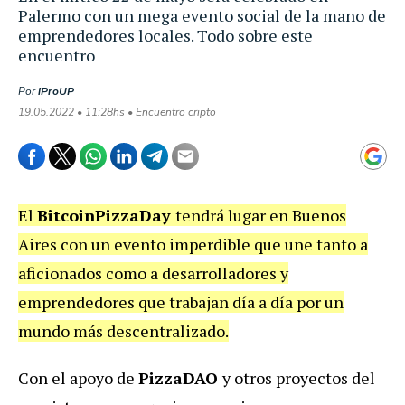
Palermo con un mega evento social de la mano de
emprendedores locales. Todo sobre este
encuentro
Por
iProUP
19.05.2022 • 11:28hs • Encuentro cripto
El
BitcoinPizzaDay
tendrá lugar en Buenos
Aires con un evento imperdible que une tanto a
aficionados como a desarrolladores y
emprendedores que trabajan día a día por un
mundo más descentralizado.
Con el apoyo de
PizzaDAO
y otros proyectos del