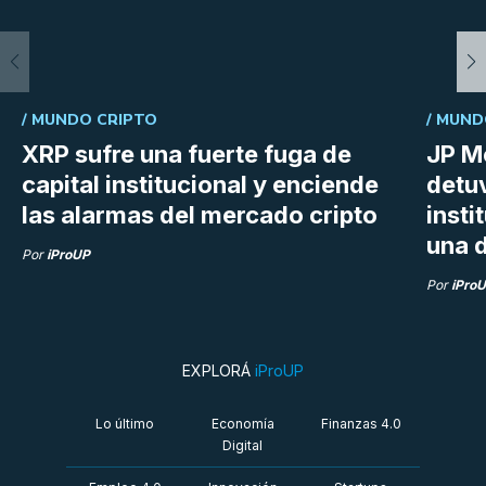
/
MUNDO CRIPTO
/
MUND
XRP sufre una fuerte fuga de
JP M
capital institucional y enciende
detu
las alarmas del mercado cripto
insti
una d
Por
iProUP
Por
iPro
EXPLORÁ
iProUP
Lo último
Economía
Finanzas 4.0
Digital