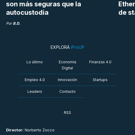
son más seguras que la
Ethe
autocustodia
de s
Por
B.D.
EXPLORÁ
iProUP
Lo último
Economía
Finanzas 4.0
Digital
Empleo 4.0
Innovación
Startups
Leaders
Contacto
RSS
Director:
Norberto Zocco