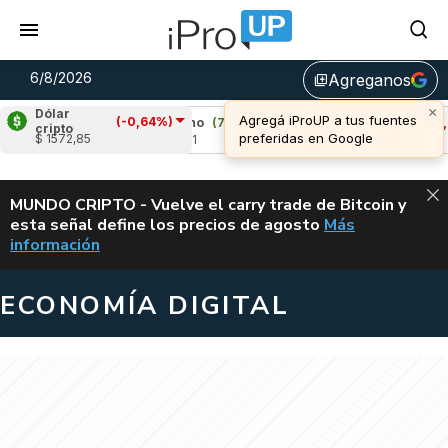
6/8/2026
Agreganos
library_add
Dólar
(-0,64%)
%)
Cardano
(7,93%)
Avalanche
(-2,98%)
cripto
$ 1572,85
u$s 0,21
u$s 6,47
ALERTA
MUNDO CRIPTO - Vuelve el carry trade de Bitcoin y
esta señal define los precios de agosto
Más
VUELVE EL CAR
información
ECONOMÍA DIGITAL