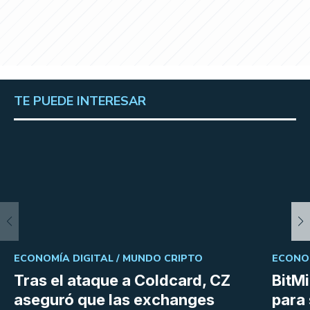
TE PUEDE INTERESAR
ECONOMÍA DIGITAL /
MUNDO CRIPTO
ECONOM
Tras el ataque a Coldcard, CZ
BitM
aseguró que las exchanges
para 