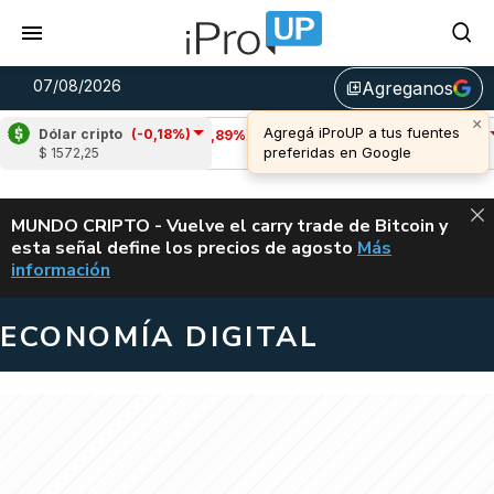
07/08/2026
Agreganos
library_add
Dólar cripto
(-0,18%)
Cardano
(-3,89%)
Avalanche
(-0,47%)
$ 1572,25
u$s 0,20
u$s 6,45
ALERTA
MUNDO CRIPTO - Vuelve el carry trade de Bitcoin y
esta señal define los precios de agosto
Más
VUELVE EL CAR
información
ECONOMÍA DIGITAL