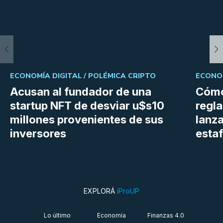
ECONOMÍA DIGITAL /
POLÉMICA CRIPTO
ECONOM
Acusan al fundador de una
Cómo
startup NFT de desviar u$s10
regl
millones provenientes de sus
lanza
inversores
estaf
EXPLORÁ
iProUP
Lo último
Economía
Finanzas 4.0