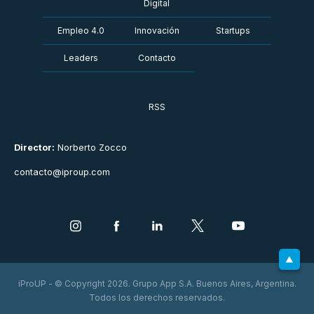
Digital
Empleo 4.0
Innovación
Startups
Leaders
Contacto
RSS
Director:
Norberto Zocco
contacto@iproup.com
iProUP - © Copyright 2026. Grupo App S.A. Buenos Aires, Argentina.
Todos los derechos reservados.