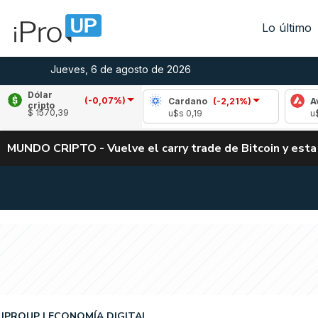
Lo último
Jueves, 6 de agosto de 2026
Dólar
(-0,07%)
ipple
(-1,21%)
Cardano
(-2,21%)
Avalanch
cripto
$ 1570,39
$s 1,05
u$s 0,19
u$s 6,43
MUNDO CRIPTO - Vuelve el carry trade de Bitcoin y esta
IPROUP
ECONOMÍA DIGITAL