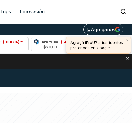
rtups
Innovación
Agreganos
library_add
×
7%)
Arbitrum
(-4,27%)
Bitcoin
(0,82%)
Agregá iProUP a tus fuentes
u$s 0,08
u$s 64.588,00
preferidas en Google
DE DE BITCOIN Y ESTA SEÑAL DEFINE LOS PRECIOS DE AG