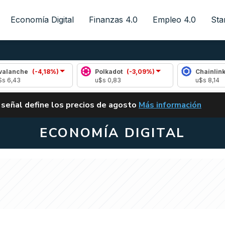
Economía Digital
Finanzas 4.0
Empleo 4.0
Sta
e
(-4,18%)
Polkadot
(-3,09%)
Chainlink
(-0,8
u$s 0,83
u$s 8,14
ALERTA
 señal define los precios de agosto
Más información
VUELVE EL CARRY TRA
ECONOMÍA DIGITAL