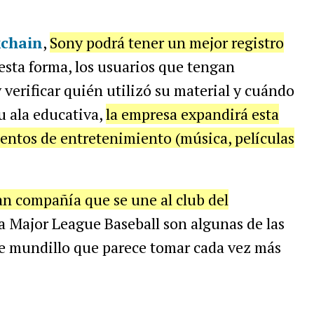
kchain
,
Sony podrá tener un mejor registro
 esta forma, los usuarios que tengan
erificar quién utilizó su material y cuándo
u ala educativa,
la empresa expandirá esta
entos de entretenimiento (música, películas
an compañía que se une al club del
a Major League Baseball son algunas de las
te mundillo que parece tomar cada vez más