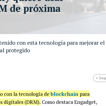
RM de próxima
nido con esta tecnología para mejorar el 
ial protegido
+ Seg
o con la tecnología de
blockchain
para
os digitales (DRM).
Como destaca Engadget,