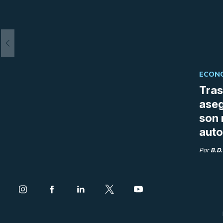
ECONO
Tras
aseg
son 
auto
Por
B.D.