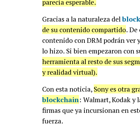
parecía esperable.
Gracias a la naturaleza del
bloc
de su contenido compartido
. De
contenido con DRM podrán ver y v
lo hizo. Si bien empezaron con s
herramienta al resto de sus segm
y realidad virtual).
Con esta noticia,
Sony es otra gr
blockchain
: Walmart, Kodak y l
firmas que ya incursionan en es
fuerza.