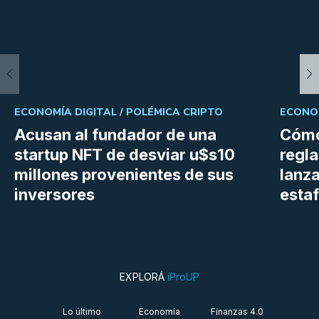
ECONOMÍA DIGITAL /
POLÉMICA CRIPTO
ECONOM
Acusan al fundador de una
Cómo
startup NFT de desviar u$s10
regl
millones provenientes de sus
lanza
inversores
estaf
EXPLORÁ
iProUP
Lo último
Economía
Finanzas 4.0