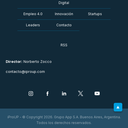
Digital
Empleo 4.0
Innovación
Startups
Leaders
Contacto
RSS
Director:
Norberto Zocco
contacto@iproup.com
iProUP - © Copyright 2026. Grupo App S.A. Buenos Aires, Argentina.
Todos los derechos reservados.