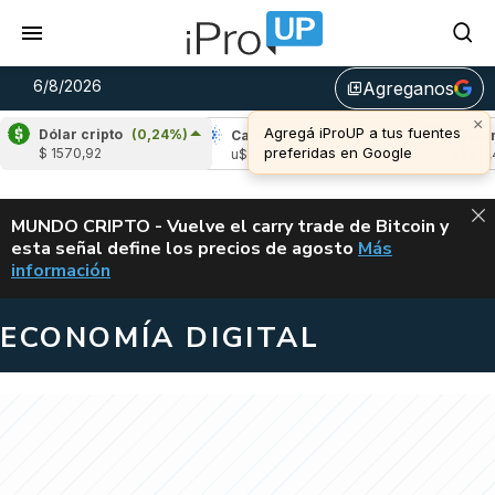
6/8/2026
Agreganos
library_add
×
Agregá iProUP a tus fuentes
Dólar cripto
(0,24%)
ipple
(-2,68%)
Cardano
(6,73%)
Avalanc
preferidas en Google
$ 1570,92
$s 1,04
u$s 0,20
u$s 6,47
ALERTA
MUNDO CRIPTO - Vuelve el carry trade de Bitcoin y
esta señal define los precios de agosto
Más
VUELVE EL CAR
información
ECONOMÍA DIGITAL