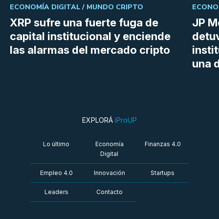
ECONOMÍA DIGITAL /
MUNDO CRIPTO
ECONOM
XRP sufre una fuerte fuga de
JP M
capital institucional y enciende
detu
las alarmas del mercado cripto
insti
una d
EXPLORÁ
iProUP
Lo último
Economía
Finanzas 4.0
Digital
Empleo 4.0
Innovación
Startups
Leaders
Contacto