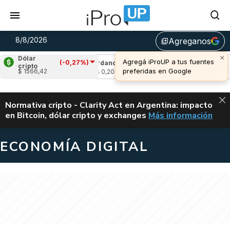
8/8/2026
Agreganos
library_add
Dólar
(-0,27%)
93%)
Cardano
(-0,74%)
Avalanche
(2,29%
cripto
$ 1566,42
u$s 0,20
u$s 6,52
ALERTA
Normativa cripto - Clarity Act en Argentina: impacto
en Bitcoin, dólar cripto y exchanges
Más información
CLARITY ACT EN AR
ECONOMÍA DIGITAL