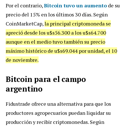
Por el contrario,
Bitcoin tuvo un aumento
de su
precio del 15% en los últimos 30 días. Según
CoinMarketCap,
la principal criptomoneda se
apreció desde los u$s56.300 a los u$s64.700
aunque en el medio tuvo también su precio
máximo histórico de u$s69.044 por unidad, el 10
de noviembre.
Bitcoin para el campo
argentino
Fidustrade ofrece una alternativa para que los
productores agropecuarios puedan liquidar su
producción y recibir criptomonedas. Según