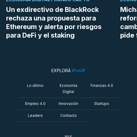
Un exdirectivo de BlackRock
Micha
rechaza una propuesta para
refor
Ethereum y alerta por riesgos
cambi
para DeFi y el staking
pide 
EXPLORÁ
iProUP
Lo último
Economía
Finanzas 4.0
Digital
Empleo 4.0
Innovación
Startups
Leaders
Contacto
RSS