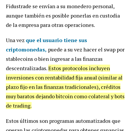
Fidustrade se envían a su monedero personal,
aunque también es posible ponerlas en custodia
de la empresa para otras operaciones.
Una vez
que el usuario tiene sus
criptomonedas,
puede a su vez hacer el swap por
stablecoins o bien ingresar a las finanzas
descentralizadas.
Estos protocolos incluyen
inversiones con rentabilidad fija anual (similar al
plazo fijo en las finanzas tradicionales), créditos
muy baratos dejando bitcoin como colateral y bots
de trading.
Estos últimos son programas automatizados que
operan las criptomonedas para obtener ganancias