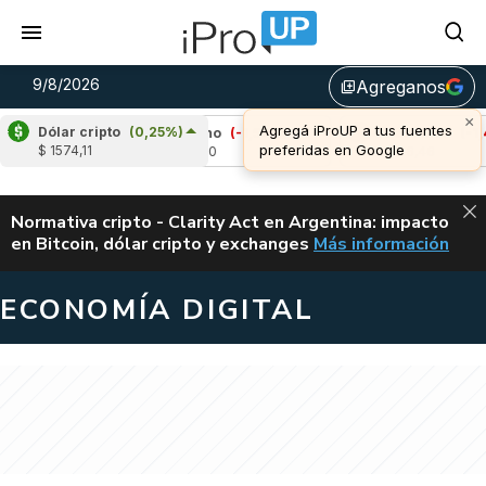
9/8/2026
Agreganos
library_add
Dólar cripto
(0,25%)
%)
Cardano
(-1,54%)
Avalanche
(-1,46%)
$ 1574,11
u$s 0,20
u$s 6,46
ALERTA
Normativa cripto - Clarity Act en Argentina: impacto
en Bitcoin, dólar cripto y exchanges
Más información
CLARITY ACT EN AR
ECONOMÍA DIGITAL