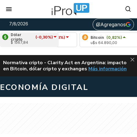
7/8/2026
Agreganos
library_add
Dólar
(-0,30%)
Arbitrum
(-1,33%)
Bitcoin
(0,82%)
cripto
$ 1567,84
u$s 0,08
u$s 64.890,00
ALERTA
Normativa cripto - Clarity Act en Argentina: impacto
en Bitcoin, dólar cripto y exchanges
Más información
CLARITY ACT EN AR
ECONOMÍA DIGITAL