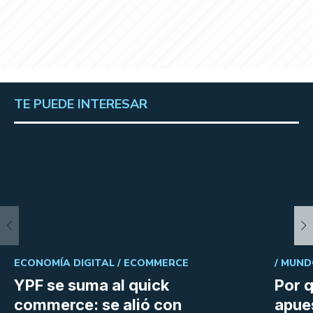
TE PUEDE INTERESAR
ECONOMÍA DIGITAL /
ECOMMERCE
/
MUND
YPF se suma al quick
Por 
commerce: se alió con
apues