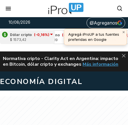
10/08/2026
Agreganos
library_add
Dólar cripto
(-0,16%)
%)
Cardano
(-1,97%)
Avalanche
(-1,49%)
$ 1573,42
u$s 0,19
u$s 6,46
ALERTA
Normativa cripto - Clarity Act en Argentina: impacto
en Bitcoin, dólar cripto y exchanges
Más información
CLARITY ACT EN AR
ECONOMÍA DIGITAL