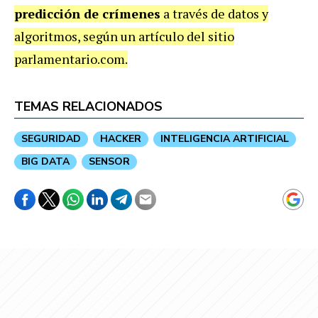
predicción de crímenes
a través de datos y
algoritmos, según un artículo del sitio
parlamentario.com.
TEMAS RELACIONADOS
SEGURIDAD
HACKER
INTELIGENCIA ARTIFICIAL
BIG DATA
SENSOR