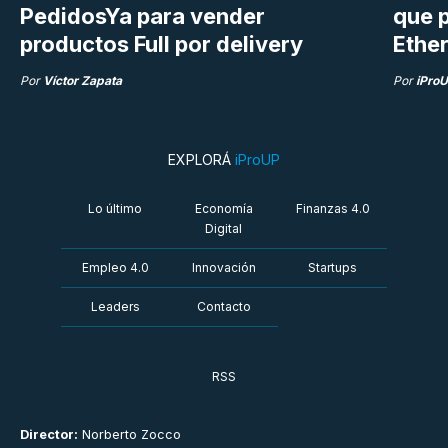
PedidosYa para vender
que p
productos Full por delivery
Ethe
Por
Víctor Zapata
Por
iPro
EXPLORÁ
iProUP
Lo último
Economía
Finanzas 4.0
Digital
Empleo 4.0
Innovación
Startups
Leaders
Contacto
RSS
Director:
Norberto Zocco