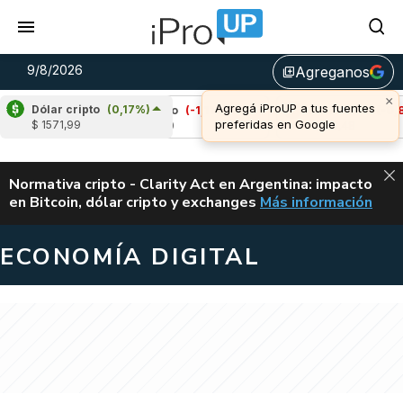
9/8/2026
Agreganos
library_add
Dólar cripto
(0,17%)
)
Cardano
(-1,11%)
Avalanche
(-0,82%)
$ 1571,99
u$s 0,20
u$s 6,48
ALERTA
Normativa cripto - Clarity Act en Argentina: impacto
en Bitcoin, dólar cripto y exchanges
Más información
CLARITY ACT EN AR
ECONOMÍA DIGITAL