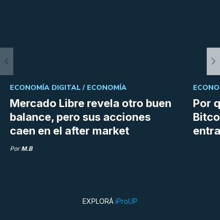
ECONOMÍA DIGITAL /
ECONOMÍA
ECONOM
Mercado Libre revela otro buen
Por q
balance, pero sus acciones
Bitco
caen en el after market
entra
Por
M.B
EXPLORÁ
iProUP