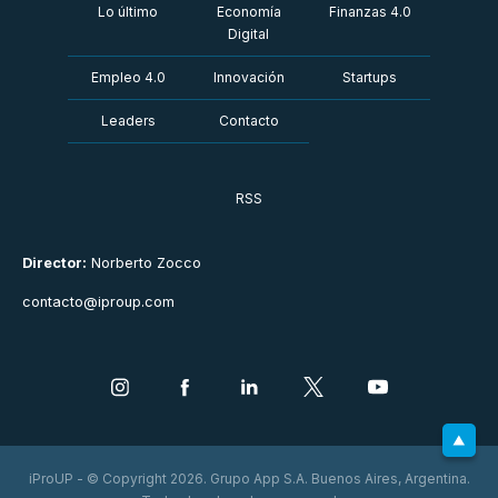
Lo último
Economía
Finanzas 4.0
Digital
Empleo 4.0
Innovación
Startups
Leaders
Contacto
RSS
Director:
Norberto Zocco
contacto@iproup.com
iProUP - © Copyright 2026. Grupo App S.A. Buenos Aires, Argentina.