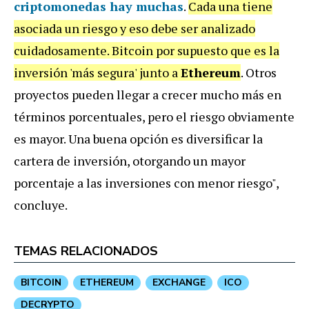
criptomonedas hay muchas
.
Cada una tiene
asociada un riesgo y eso debe ser analizado
cuidadosamente. Bitcoin por supuesto que es la
inversión 'más segura' junto a
Ethereum
. Otros
proyectos pueden llegar a crecer mucho más en
términos porcentuales, pero el riesgo obviamente
es mayor. Una buena opción es diversificar la
cartera de inversión, otorgando un mayor
porcentaje a las inversiones con menor riesgo",
concluye.
TEMAS RELACIONADOS
BITCOIN
ETHEREUM
EXCHANGE
ICO
DECRYPTO