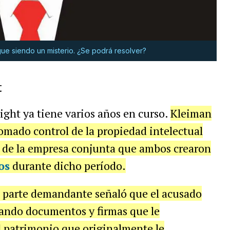
ue siendo un misterio. ¿Se podrá resolver?
t
ght ya tiene varios años en curso.
Kleiman
tomado control de la propiedad intelectual
 de la empresa conjunta que ambos crearon
os
durante dicho período.
la parte demandante señaló que el acusado
icando documentos y firmas que le
l patrimonio que originalmente le