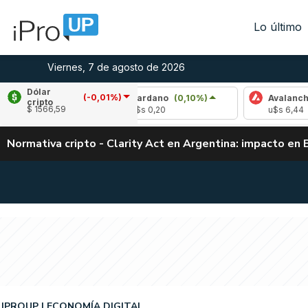
Lo último
Viernes, 7 de agosto de 2026
Dólar
(-0,01%)
%)
Cardano
(0,10%)
Avalanche
(-0,78%)
cripto
$ 1566,59
u$s 0,20
u$s 6,44
Normativa cripto - Clarity Act en Argentina: impacto en 
IPROUP
ECONOMÍA DIGITAL