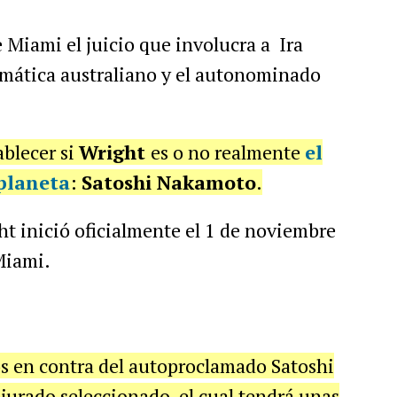
 Miami el juicio que involucra a Ira
rmática australiano y el autonominado
ablecer si
Wright
es o no realmente
el
planeta
:
Satoshi Nakamoto
.
ht inició oficialmente el 1 de noviembre
Miami.
os en contra del autoproclamado Satoshi
jurado seleccionado, el cual tendrá unas