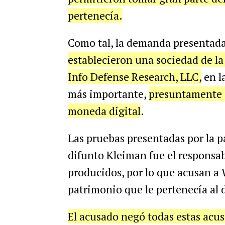
pertenecía.
Como tal, la demanda presentad
establecieron una sociedad de 
Info Defense Research, LLC,
en l
más importante,
presuntamente s
moneda digital
.
Las pruebas presentadas por la p
difunto Kleiman fue el responsab
producidos, por lo que acusan a 
patrimonio que le pertenecía al 
El acusado negó todas estas acus