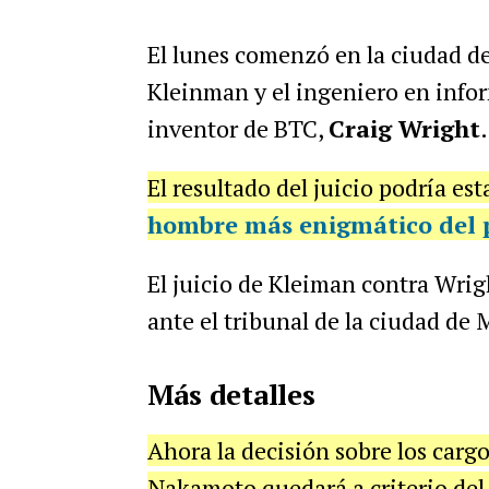
El lunes comenzó en la ciudad de
Kleinman y el ingeniero en info
inventor de BTC,
Craig Wright
.
El resultado del juicio podría est
hombre más enigmático del 
El juicio de Kleiman contra Wrig
ante el tribunal de la ciudad de 
Más detalles
Ahora la decisión sobre los carg
Nakamoto quedará a criterio del 