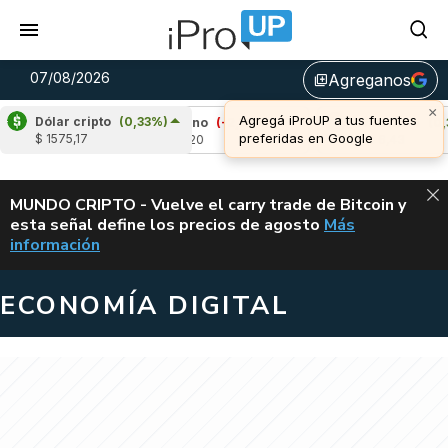
07/08/2026
Agreganos
library_add
Dólar cripto
(0,33%)
8%)
Cardano
(-2,18%)
Avalanche
(0,31%)
$ 1575,17
u$s 0,20
u$s 6,43
ALERTA
MUNDO CRIPTO - Vuelve el carry trade de Bitcoin y
esta señal define los precios de agosto
Más
VUELVE EL CAR
información
ECONOMÍA DIGITAL