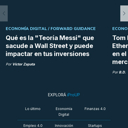
ECONOMÍA DIGITAL /
FORWARD GUIDANCE
ECONOM
Qué es la "Teoría Messi" que
Tom 
sacude a Wall Street y puede
Ethe
impactar en tus inversiones
en e
merc
Por
Víctor Zapata
Por
B.D.
EXPLORÁ
iProUP
Lo último
Economía
Finanzas 4.0
Digital
Empleo 4.0
Innovación
Startups