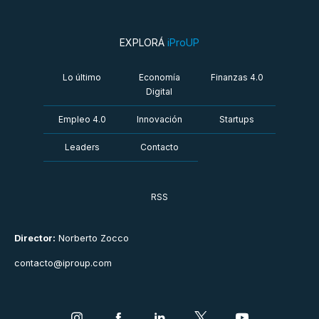
EXPLORÁ
iProUP
Lo último
Economía
Finanzas 4.0
Digital
Empleo 4.0
Innovación
Startups
Leaders
Contacto
RSS
Director:
Norberto Zocco
contacto@iproup.com