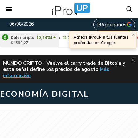
06/08/2026
Agreganos
library_add
Dólar cripto
(0,24%)
)
Cardano
(2,72%)
Avalanche
(-3,20%)
$ 1569,27
u$s 0,20
u$s 6,41
ALERTA
MUNDO CRIPTO - Vuelve el carry trade de Bitcoin y
esta señal define los precios de agosto
Más
VUELVE EL CAR
información
ECONOMÍA DIGITAL