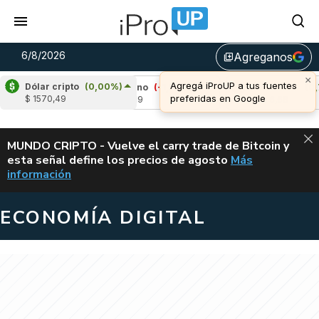
6/8/2026
Agreganos
library_add
Dólar cripto
(0,00%)
)
Cardano
(-1,50%)
Avalanche
(0,73%)
$ 1570,49
u$s 0,19
u$s 6,68
ALERTA
MUNDO CRIPTO - Vuelve el carry trade de Bitcoin y
esta señal define los precios de agosto
Más
VUELVE EL CAR
información
ECONOMÍA DIGITAL