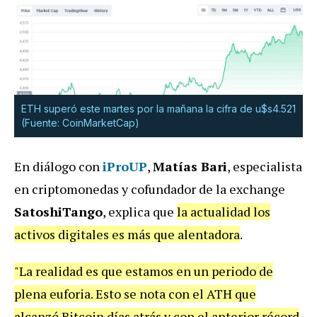
ETH superó este martes por la mañana la cifra de u$s4.521
(Fuente: CoinMarketCap)
En diálogo con
iProUP
,
Matías Bari
, especialista
en criptomonedas y cofundador de la exchange
SatoshiTango
, explica que
la actualidad los
activos digitales es más que alentadora
.
"La realidad es que estamos en un periodo de
plena euforia. Esto se nota con el ATH que
alcanzó Bitcoin días atrás y con el anterior récord