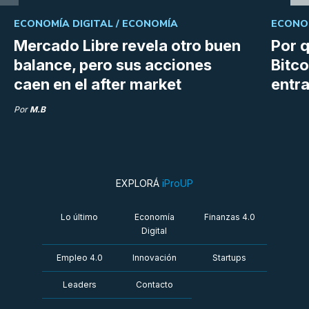
ECONOMÍA DIGITAL /
ECONOMÍA
ECONOM
Mercado Libre revela otro buen
Por q
balance, pero sus acciones
Bitco
caen en el after market
entra
Por
M.B
EXPLORÁ
iProUP
Lo último
Economía
Finanzas 4.0
Digital
Empleo 4.0
Innovación
Startups
Leaders
Contacto