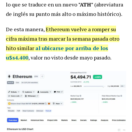
lo que se traduce en un nuevo
"ATH"
(abreviatura
de inglés su punto más alto o máximo histórico).
De esta manera,
Ethereum vuelve a romper su
cifra máxima tras marcar la semana pasada otro
hito similar
al ubicarse por arriba de los
u$s4.400
, valor no visto desde mayo pasado.