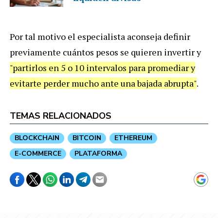
Por tal motivo el especialista aconseja definir
previamente cuántos pesos se quieren invertir y
"partirlos en 5 o 10 intervalos para promediar y
evitarte perder mucho ante una bajada abrupta"
.
TEMAS RELACIONADOS
BLOCKCHAIN
BITCOIN
ETHEREUM
E-COMMERCE
PLATAFORMA