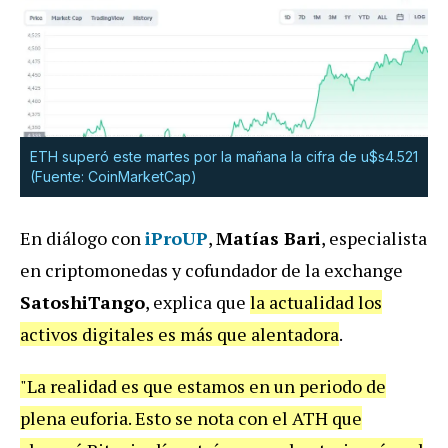
ETH superó este martes por la mañana la cifra de u$s4.521
(Fuente: CoinMarketCap)
En diálogo con
iProUP
,
Matías Bari
, especialista
en criptomonedas y cofundador de la exchange
SatoshiTango
, explica que
la actualidad los
activos digitales es más que alentadora
.
"La realidad es que estamos en un periodo de
plena euforia. Esto se nota con el ATH que