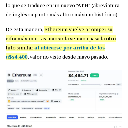
lo que se traduce en un nuevo
"ATH"
(abreviatura
de inglés su punto más alto o máximo histórico).
De esta manera,
Ethereum vuelve a romper su
cifra máxima tras marcar la semana pasada otro
hito similar
al ubicarse por arriba de los
u$s4.400
, valor no visto desde mayo pasado.