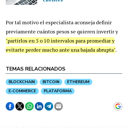
Por tal motivo el especialista aconseja definir
previamente cuántos pesos se quieren invertir y
"partirlos en 5 o 10 intervalos para promediar y
evitarte perder mucho ante una bajada abrupta"
.
TEMAS RELACIONADOS
BLOCKCHAIN
BITCOIN
ETHEREUM
E-COMMERCE
PLATAFORMA