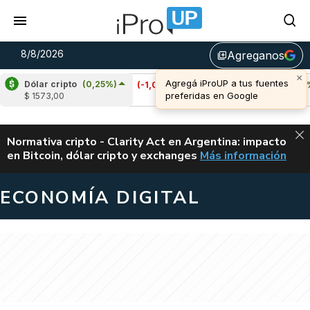
8/8/2026
Agreganos
library_add
Dólar cripto
(0,25%)
Cardano
(-1,08%)
Avalanche
(0,34%)
$ 1573,00
u$s 0,20
u$s 6,49
ALERTA
Normativa cripto - Clarity Act en Argentina: impacto
en Bitcoin, dólar cripto y exchanges
Más información
CLARITY ACT EN AR
ECONOMÍA DIGITAL