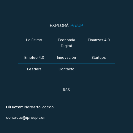
EXPLORÁ
iProUP
Lo último
Economía
Finanzas 4.0
Digital
Empleo 4.0
Innovación
Startups
Leaders
Contacto
RSS
Director:
Norberto Zocco
contacto@iproup.com