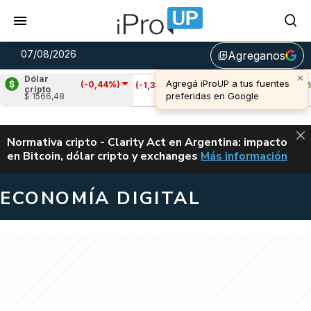
07/08/2026
Agreganos
library_add
Dólar
(-0,44%)
Cardano
(-1,33%)
Avalanche
(0,06%)
cripto
$ 1566,48
u$s 0,20
u$s 6,47
ALERTA
Normativa cripto - Clarity Act en Argentina: impacto
en Bitcoin, dólar cripto y exchanges
Más información
CLARITY ACT EN AR
ECONOMÍA DIGITAL