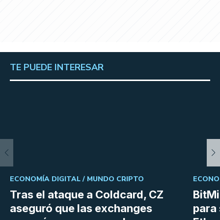
TE PUEDE INTERESAR
ECONOMÍA DIGITAL /
MUNDO CRIPTO
ECONOM
Tras el ataque a Coldcard, CZ
BitM
aseguró que las exchanges
para 