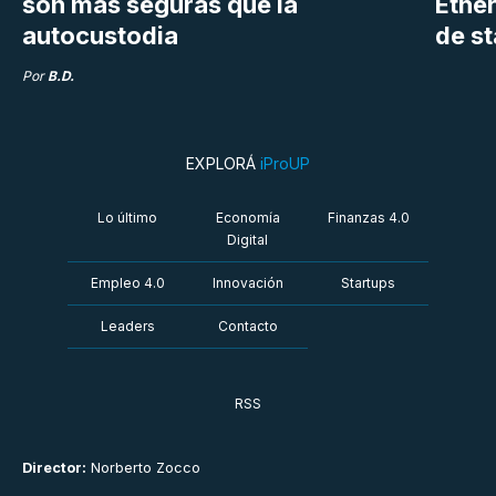
son más seguras que la
Ethe
autocustodia
de s
Por
B.D.
EXPLORÁ
iProUP
Lo último
Economía
Finanzas 4.0
Digital
Empleo 4.0
Innovación
Startups
Leaders
Contacto
RSS
Director:
Norberto Zocco