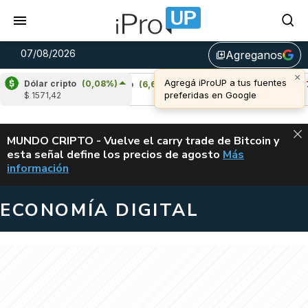
07/08/2026
Agreganos
library_add
Dólar cripto
(0,08%)
Cardano
(6,67%)
Avalanche
(-4,27%)
$ 1571,42
u$s 0,20
u$s 6,42
ALERTA
MUNDO CRIPTO - Vuelve el carry trade de Bitcoin y
esta señal define los precios de agosto
Más
VUELVE EL CAR
información
ECONOMÍA DIGITAL