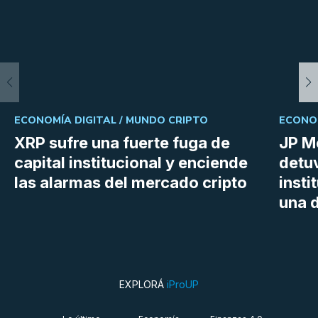
ECONOMÍA DIGITAL /
MUNDO CRIPTO
ECONOM
XRP sufre una fuerte fuga de
JP M
capital institucional y enciende
detu
las alarmas del mercado cripto
insti
una d
EXPLORÁ
iProUP