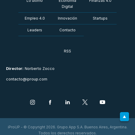
Lo último
Economía
Finanzas 4.0
Digital
Empleo 4.0
Innovación
Startups
Leaders
Contacto
RSS
Director:
Norberto Zocco
contacto@iproup.com
iProUP - © Copyright 2026. Grupo App S.A. Buenos Aires, Argentina.
Todos los derechos reservados.