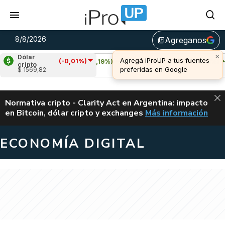
8/8/2026
Agreganos
library_add
Dólar
(-0,01%)
Cardano
(0,19%)
Avalanche
(1,98%)
cripto
$ 1569,82
u$s 0,20
u$s 6,53
ALERTA
Normativa cripto - Clarity Act en Argentina: impacto
en Bitcoin, dólar cripto y exchanges
Más información
CLARITY ACT EN AR
ECONOMÍA DIGITAL