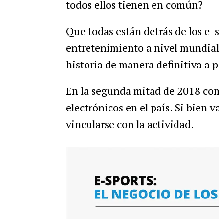
todos
ellos
tienen
en
com
ú
n
?
Que
todas
est
á
n
detr
á
s
de
los
e
-
entretenimiento
a
nivel
mundial
historia
de
manera
definitiva
a
p
En
la
segunda
mitad
de
2018
co
electr
ó
nicos
en
el
pa
í
s
.
Si
bien
va
vincularse
con
la
actividad
.