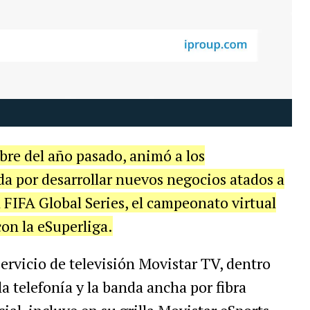
bre
del
a
ñ
o
pasado
,
anim
ó
a
los
da
por
desarrollar
nuevos
negocios
atados
a
l
FIFA
Global
Series
,
el
campeonato
virtual
con
la
eSuperliga
.
servicio
de
televisi
ó
n
Movistar
TV
,
dentro
la
telefon
í
a
y
la
banda
ancha
por
fibra