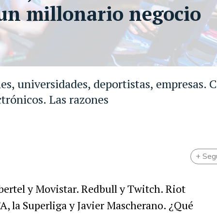
 un millonario negocio
s, universidades, deportistas, empresas. 
ctrónicos. Las razones
+ Seg
bertel
y
Movistar
.
Redbull
y
Twitch
.
Riot
FA
,
la
Superliga
y
Javier
Mascherano
. ¿
Qu
é