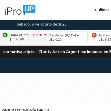
Lo último
Sábado, 8 de agosto de 2026
Dólar cripto
(-0,13%)
6%)
Cardano
(0,11%)
Avalanche
(1,82%)
$ 1570,49
u$s 0,20
u$s 6,54
Normativa cripto - Clarity Act en Argentina: impacto en 
IPROUP
ECONOMÍA DIGITAL