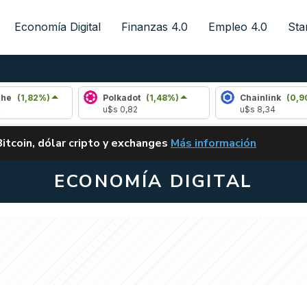
Economía Digital
Finanzas 4.0
Empleo 4.0
Sta
Polkadot
(1,48%)
Chainlink
(0,90%)
u$s 0,82
u$s 8,34
ALERTA
Bitcoin, dólar cripto y exchanges
Más información
CLARITY ACT EN ARGENTI
ECONOMÍA DIGITAL