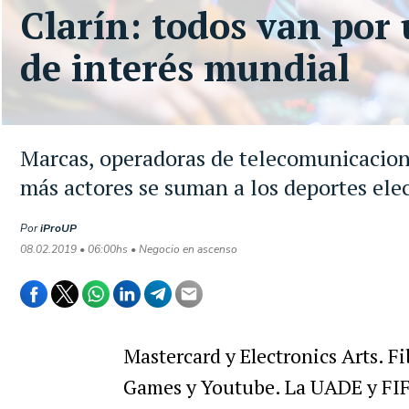
Clarín: todos van por
de interés mundial
Marcas, operadoras de telecomunicacione
más actores se suman a los deportes ele
Por
iProUP
08.02.2019 • 06:00hs • Negocio en ascenso
Mastercard
y
Electronics
Arts
.
Fi
Games
y
Youtube
.
La
UADE
y
FI