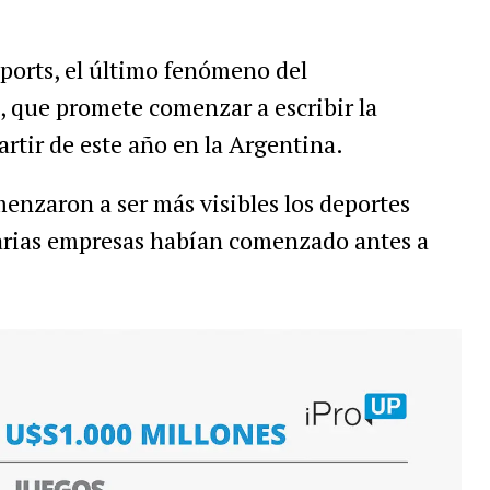
sports
,
el
ú
ltimo
fen
ó
meno
del
,
que
promete
comenzar
a
escribir
la
artir
de
este
a
ñ
o
en
la
Argentina
.
menzaron
a
ser
m
á
s
visibles
los
deportes
rias
empresas
hab
í
an
comenzado
antes
a