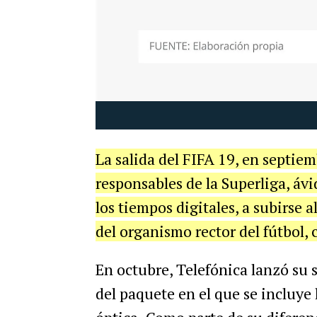
La
salida
del
FIFA
19
,
en
septiem
responsables
de
la
Superliga
, á
vi
los
tiempos
digitales
,
a
subirse
a
del
organismo
rector
del
f
ú
tbol
,
En
octubre
,
Telef
ó
nica
lanz
ó
su
del
paquete
en
el
que
se
incluye