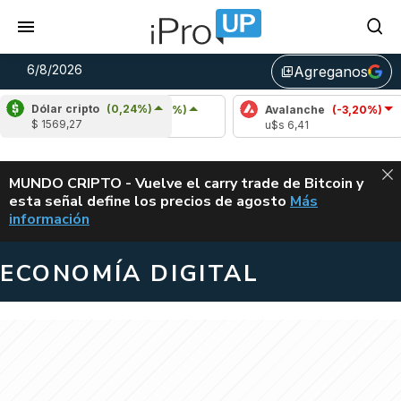
6/8/2026
Agreganos
library_add
Dólar cripto
(0,24%)
Cardano
(2,72%)
Avalanche
(-3,20%)
$ 1569,27
u$s 0,20
u$s 6,41
ALERTA
MUNDO CRIPTO - Vuelve el carry trade de Bitcoin y
esta señal define los precios de agosto
Más
VUELVE EL CAR
información
ECONOMÍA DIGITAL