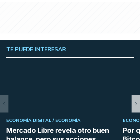
TE PUEDE INTERESAR
ECONOMÍA DIGITAL /
ECONOMÍA
ECONOM
Mercado Libre revela otro buen
Por q
balance, pero sus acciones
Bitco