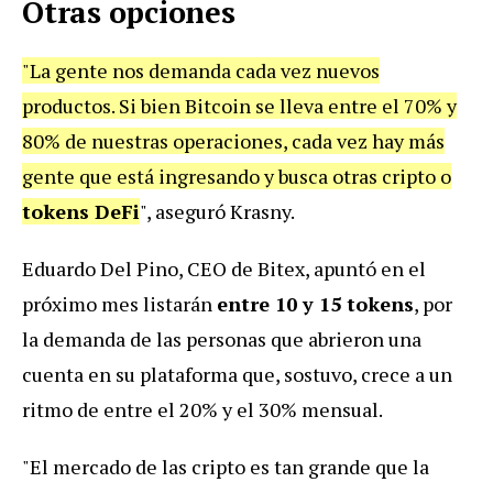
Otras opciones
"La gente nos demanda cada vez nuevos
productos. Si bien Bitcoin se lleva entre el 70% y
80% de nuestras operaciones, cada vez hay más
gente que está ingresando y busca otras cripto o
tokens DeFi
", aseguró Krasny.
Eduardo Del Pino, CEO de Bitex, apuntó en el
próximo mes listarán
entre 10 y 15 tokens
, por
la demanda de las personas que abrieron una
cuenta en su plataforma que, sostuvo, crece a un
ritmo de entre el 20% y el 30% mensual.
"El mercado de las cripto es tan grande que la