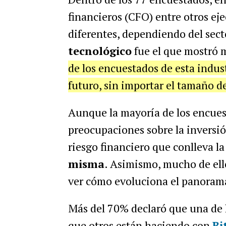
financieros (CFO) entre otros e
diferentes, dependiendo del secto
tecnológico
fue el que mostró 
de los encuestados de esta indus
futuro, sin importar el tamaño d
Aunque la mayoría de los encues
preocupaciones sobre la inversió
riesgo financiero que conlleva l
misma
. Asimismo, mucho de ell
ver cómo evoluciona el panoram
Más del 70% declaró que una de l
que otros están haciendo con
Bi