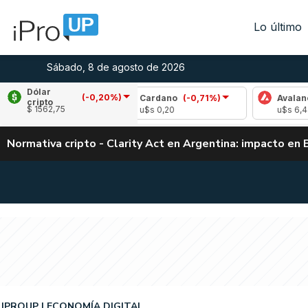
Lo último
Sábado, 8 de agosto de 2026
Dólar
(-0,20%)
11%)
Cardano
(-0,71%)
Avalanche
(0,14%
cripto
$ 1562,75
u$s 0,20
u$s 6,44
Normativa cripto - Clarity Act en Argentina: impacto en 
IPROUP
ECONOMÍA DIGITAL