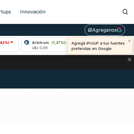
rtups
Innovación
Agreganos
library_add
×
Arbitrum
(1,37%)
Bitcoin
(0,84%)
Et
Agregá iProUP a tus fuentes
u$s 0,08
u$s 64.900,00
u$
preferidas en Google
NA: IMPACTO EN BITCOIN, DÓLAR CRIPTO Y EXCHANGES