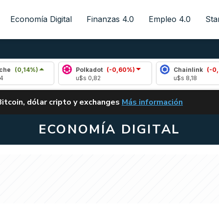
Economía Digital
Finanzas 4.0
Empleo 4.0
Sta
)
Polkadot
(-0,60%)
Chainlink
(-0,42%)
u$s 0,82
u$s 8,18
ALERTA
Bitcoin, dólar cripto y exchanges
Más información
CLARITY ACT EN ARGENTI
ECONOMÍA DIGITAL