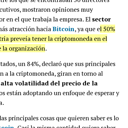
jecutivos, mostraron opiniones muy
r en el que trabaja la empresa. El
sector
más atracción hacia
Bitcoin
, ya que e
l 50%
tria preveía tener la criptomoneda en el
e la organización
.
tados, un 84%, declaró que sus principales
n a la criptomoneda, giran en torno al
a
alta volatilidad
del precio de la
os están adoptando un enfoque de esperar y
a.
as principales cosas que quieren saber es lo
tcoin
. Casi la misma cantidad quiere saber