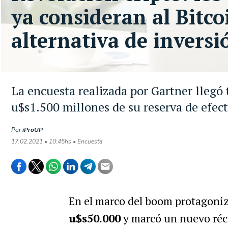
ya consideran al Bitc
alternativa de invers
La encuesta realizada por Gartner llegó t
u$s1.500 millones de su reserva de efect
Por
iProUP
17.02.2021 • 10:45hs • Encuesta
En el marco del boom protagoni
u$s50.000
y marcó un nuevo réco