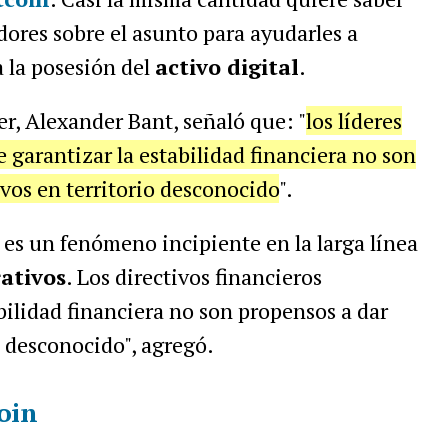
dores sobre el asunto para ayudarles a
a la posesión del
activo digital
.
er, Alexander Bant, señaló que: "
los líderes
e garantizar la estabilidad financiera no son
ivos en territorio desconocido
".
 es un fenómeno incipiente en la larga línea
rativos
. Los directivos financieros
bilidad financiera no son propensos a dar
o desconocido", agregó.
oin