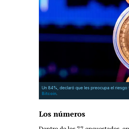
Un 84%, declaró que les preocupa el riesgo fi
Bitcoin
.
Los números
Dentro de los 77 encuestados, en