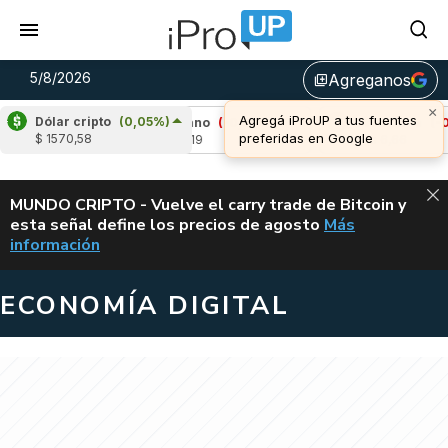
5/8/2026
Agreganos
library_add
Dólar cripto
(0,05%)
)
Cardano
(-0,54%)
Avalanche
(-0,65%)
$ 1570,58
u$s 0,19
u$s 6,66
ALERTA
MUNDO CRIPTO - Vuelve el carry trade de Bitcoin y
esta señal define los precios de agosto
Más
VUELVE EL CAR
información
ECONOMÍA DIGITAL