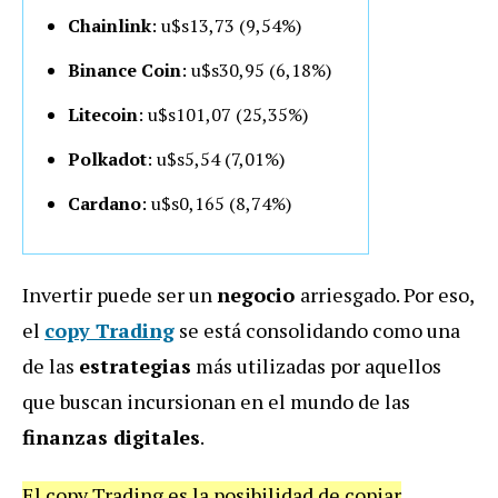
Chainlink
: u$s13,73 (9,54%)
Binance Coin
: u$s30,95 (6,18%)
Litecoin
: u$s101,07 (25,35%)
Polkadot
: u$s5,54 (7,01%)
Cardano
: u$s0,165 (8,74%)
Invertir puede ser un
negocio
arriesgado. Por eso,
el
copy Trading
se está consolidando como una
de las
estrategias
más utilizadas por aquellos
que buscan incursionan en el mundo de las
finanzas digitales
.
El copy Trading es la posibilidad de copiar