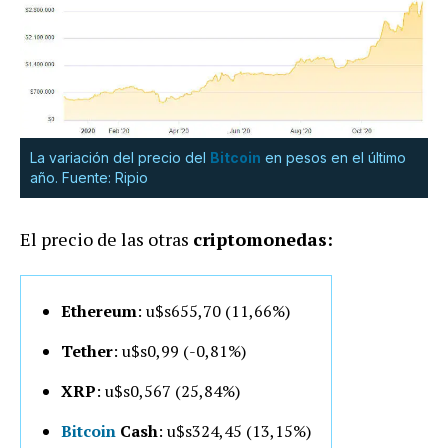
La variación del precio del
Bitcoin
en pesos en el último
año. Fuente: Ripio
El precio de las otras
criptomonedas:
Ethereum
: u$s655,70 (11,66%)
Tether
: u$s0,99 (-0,81%)
XRP
: u$s0,567 (25,84%)
Bitcoin
Cash
: u$s324,45 (13,15%)