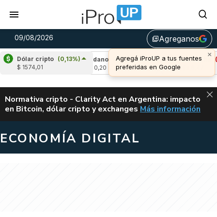
09/08/2026
Agreganos
library_add
Dólar cripto
(0,13%)
27%)
Cardano
(-0,65%)
Avalanche
(-1,04
$ 1574,01
u$s 0,20
u$s 6,47
ALERTA
Normativa cripto - Clarity Act en Argentina: impacto
en Bitcoin, dólar cripto y exchanges
Más información
CLARITY ACT EN AR
ECONOMÍA DIGITAL