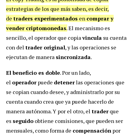
estrategias de los que más saben, es decir,
de
traders experimentados
en
comprar y
vender criptomonedas
.
El mecanismo es
sencillo, el operador que copia
vincula
su cuenta
con del
trader original
, y las operaciones se
ejecutan de manera
sincronizada
.
El beneficio es doble
. Por un lado,
el
operador
puede
detener
las operaciones que
se copian cuando desee, y administrarlo por su
cuenta cuando crea que ya puede hacerlo de
manera autónoma. Y por el otro, el
trader
que
es
seguido
obtiene comisiones, que pueden ser
mensuales, como forma de
compensación
por