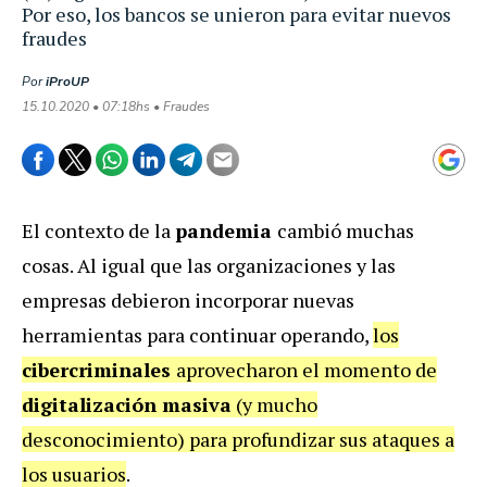
Por eso, los bancos se unieron para evitar nuevos
fraudes
Por
iProUP
15.10.2020 • 07:18hs • Fraudes
El contexto de la
pandemia
cambió muchas
cosas. Al igual que las organizaciones y las
empresas debieron incorporar nuevas
herramientas para continuar operando,
los
cibercriminales
aprovecharon el momento de
digitalización masiva
(y mucho
desconocimiento) para profundizar sus ataques a
los usuarios
.