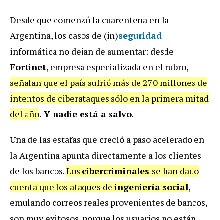
Desde que comenzó la cuarentena en la
Argentina, los casos de (in)
seguridad
informática no dejan de aumentar: desde
Fortinet
, empresa especializada en el rubro,
señalan que el país sufrió más de 270 millones de
intentos de ciberataques sólo en la primera mitad
del año
.
Y nadie está a salvo
.
Una de las estafas que creció a paso acelerado en
la Argentina apunta directamente a los clientes
de los bancos.
Los
cibercriminales
se han dado
cuenta que los ataques de
ingeniería social
,
emulando correos reales provenientes de bancos,
son muy exitosos, porque los usuarios no están