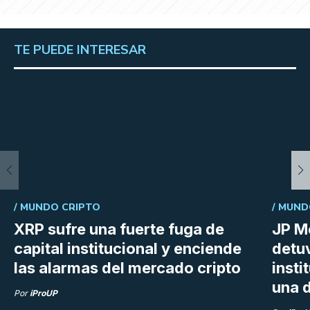
TE PUEDE INTERESAR
/
MUNDO CRIPTO
/
MUND
XRP sufre una fuerte fuga de
JP M
capital institucional y enciende
detu
las alarmas del mercado cripto
insti
una d
Por
iProUP