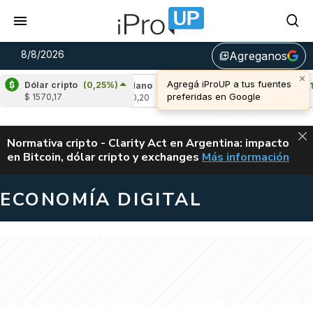
8/8/2026
Agreganos
library_add
Dólar cripto
(0,25%)
%)
Cardano
(-0,44%)
Avalanche
(1,90%)
$ 1570,17
u$s 0,20
u$s 6,52
ALERTA
Normativa cripto - Clarity Act en Argentina: impacto
en Bitcoin, dólar cripto y exchanges
Más información
CLARITY ACT EN AR
ECONOMÍA DIGITAL