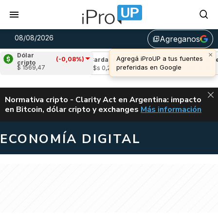
08/08/2026
Agreganos
library_add
×
Dólar
Agregá iProUP a tus fuentes
(-0,08%)
(0,73%)
Cardano
(-1,61%)
Avalanche
(2
cripto
preferidas en Google
$ 1569,47
03
u$s 0,20
u$s 6,54
ALERTA
Normativa cripto - Clarity Act en Argentina: impacto
en Bitcoin, dólar cripto y exchanges
Más información
CLARITY ACT EN AR
ECONOMÍA DIGITAL