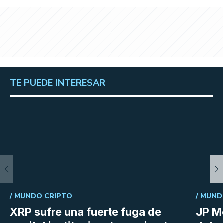
TE PUEDE INTERESAR
/
MUNDO CRIPTO
/
MUND
XRP sufre una fuerte fuga de
JP M