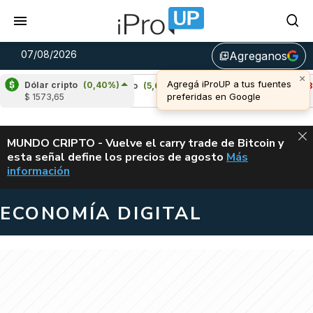
07/08/2026
Agreganos
library_add
Dólar cripto
(0,40%)
58%)
Cardano
(5,62%)
Avalanche
(-4,32%
$ 1573,65
u$s 0,20
u$s 6,40
ALERTA
MUNDO CRIPTO - Vuelve el carry trade de Bitcoin y
esta señal define los precios de agosto
Más
VUELVE EL CAR
información
ECONOMÍA DIGITAL