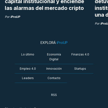
capital institucional y enciende
detu
las alarmas del mercado cripto
insti
una d
Por
iProUP
Por
iPro
EXPLORÁ
iProUP
Lo último
Economía
Finanzas 4.0
Digital
Empleo 4.0
Innovación
Startups
Leaders
Contacto
RSS