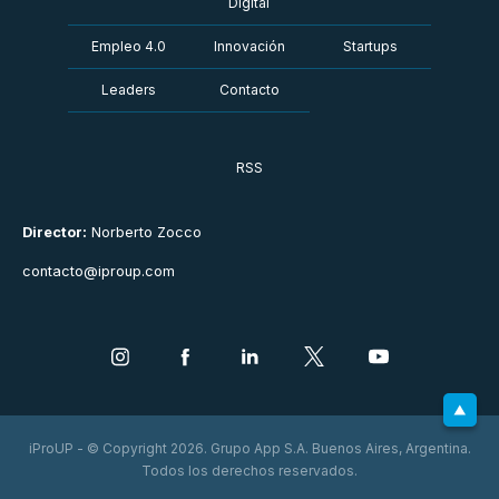
Digital
Empleo 4.0
Innovación
Startups
Leaders
Contacto
RSS
Director:
Norberto Zocco
contacto@iproup.com
iProUP - © Copyright 2026. Grupo App S.A. Buenos Aires, Argentina.
Todos los derechos reservados.