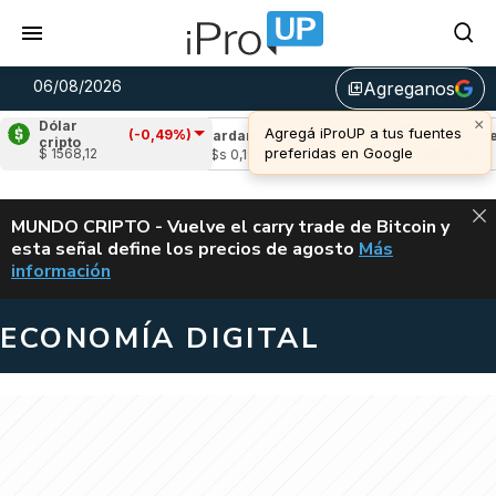
06/08/2026
Agreganos
library_add
×
Dólar
Agregá iProUP a tus fuentes
(-0,49%)
e
(-1,00%)
Cardano
(-0,47%)
Avalanche
(
cripto
preferidas en Google
$ 1568,12
06
u$s 0,19
u$s 6,63
ALERTA
MUNDO CRIPTO - Vuelve el carry trade de Bitcoin y
esta señal define los precios de agosto
Más
VUELVE EL CAR
información
ECONOMÍA DIGITAL