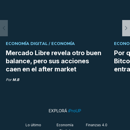
ECONOMÍA DIGITAL /
ECONOMÍA
ECONOM
Mercado Libre revela otro buen
Por q
balance, pero sus acciones
Bitco
caen en el after market
entra
Por
M.B
EXPLORÁ
iProUP
Lo último
Economía
Finanzas 4.0