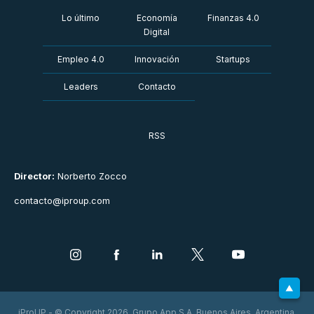
Lo último
Economía
Finanzas 4.0
Digital
Empleo 4.0
Innovación
Startups
Leaders
Contacto
RSS
Director:
Norberto Zocco
contacto@iproup.com
iProUP - © Copyright 2026. Grupo App S.A. Buenos Aires, Argentina.