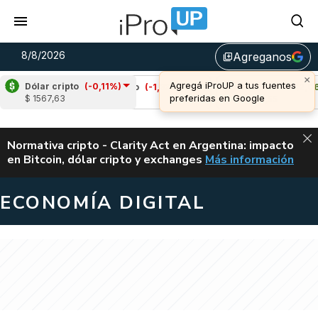
8/8/2026
Agreganos
library_add
×
Agregá iProUP a tus fuentes
Dólar cripto
(-0,11%)
)
Cardano
(-1,33%)
Avalanche
(2,06%)
preferidas en Google
$ 1567,63
u$s 0,20
u$s 6,55
ALERTA
Normativa cripto - Clarity Act en Argentina: impacto
en Bitcoin, dólar cripto y exchanges
Más información
CLARITY ACT EN AR
ECONOMÍA DIGITAL