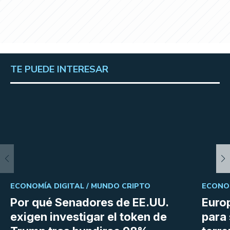
TE PUEDE INTERESAR
ECONOMÍA DIGITAL /
MUNDO CRIPTO
ECONOM
Por qué Senadores de EE.UU.
Euro
exigen investigar el token de
para 