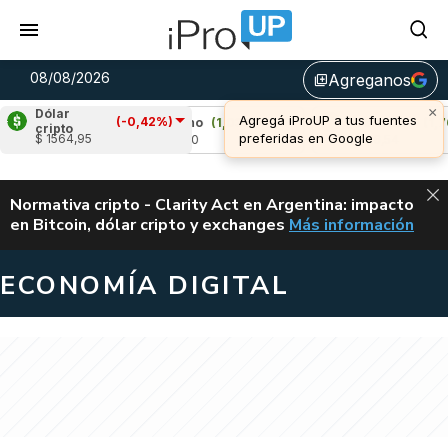
08/08/2026
Agreganos
library_add
Dólar
(-0,42%)
Cardano
(1,03%)
Avalanche
(1,76%)
cripto
$ 1564,95
u$s 0,20
u$s 6,54
ALERTA
Normativa cripto - Clarity Act en Argentina: impacto
en Bitcoin, dólar cripto y exchanges
Más información
CLARITY ACT EN AR
ECONOMÍA DIGITAL