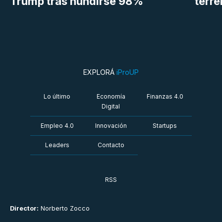
Trump tras hundirse 98%
terr
EXPLORÁ
iProUP
Lo último
Economía
Finanzas 4.0
Digital
Empleo 4.0
Innovación
Startups
Leaders
Contacto
RSS
Director:
Norberto Zocco