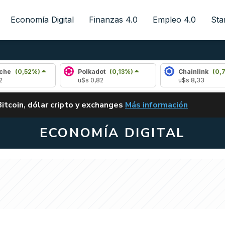
Economía Digital
Finanzas 4.0
Empleo 4.0
Sta
,52%)
Polkadot
(0,13%)
Chainlink
(0,75%)
u$s 0,82
u$s 8,33
ALERTA
Bitcoin, dólar cripto y exchanges
Más información
CLARITY ACT EN ARGENTI
ECONOMÍA DIGITAL