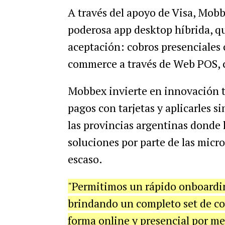
A través del apoyo de Visa, Mobb
poderosa app desktop híbrida, q
aceptación: cobros presenciales c
commerce a través de Web POS, c
Mobbex invierte en innovación t
pagos con tarjetas y aplicarles s
las provincias argentinas donde l
soluciones por parte de las mic
escaso.
"Permitimos un rápido onboardin
brindando un completo set de co
forma online y presencial por me