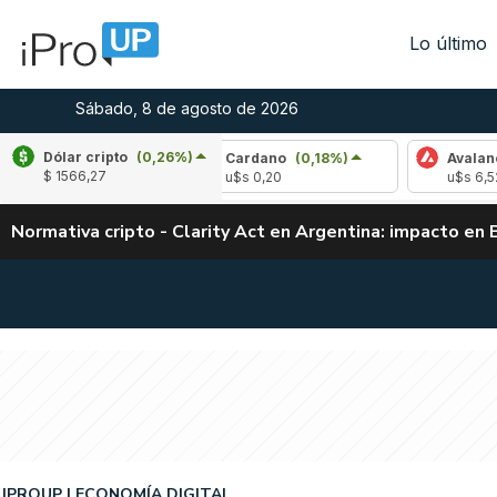
Lo último
Sábado, 8 de agosto de 2026
Dólar cripto
(0,26%)
(0,82%)
Cardano
(0,18%)
Avalanche
(0
$ 1566,27
4
u$s 0,20
u$s 6,52
Normativa cripto - Clarity Act en Argentina: impacto en 
IPROUP
ECONOMÍA DIGITAL