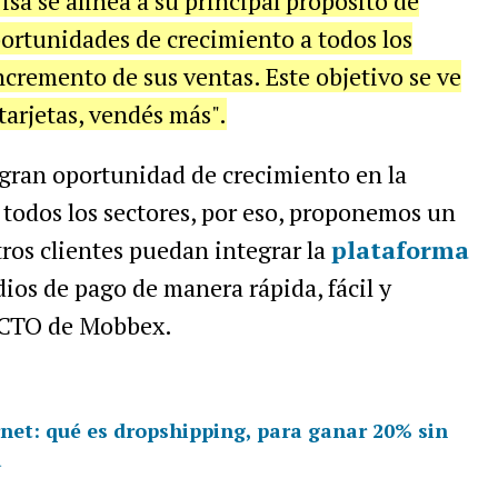
sa se alinea a su principal propósito de
portunidades de crecimiento a todos los
ncremento de sus ventas. Este objetivo se ve
 tarjetas, vendés más".
gran oportunidad de crecimiento en la
 todos los sectores, por eso, proponemos un
tros clientes puedan integrar la
plataforma
ios de pago de manera rápida, fácil y
, CTO de Mobbex.
rnet: qué es dropshipping, para ganar 20% sin
a