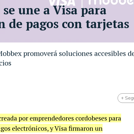
 se une a Visa para
n de pagos con tarjetas
 Mobbex promoverá soluciones accesibles d
cios
+ Seg
 creada por emprendedores cordobeses para
agos electrónicos, y Visa firmaron un