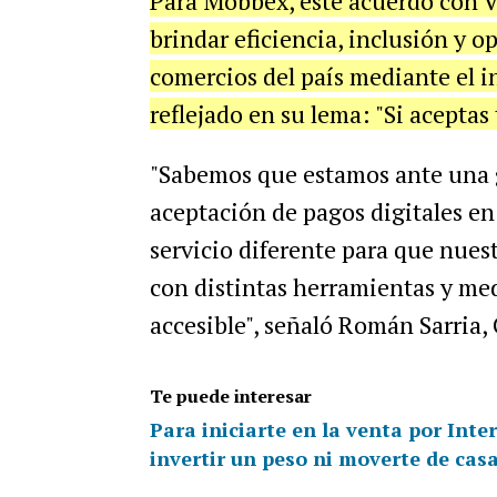
Para Mobbex, este acuerdo con Vi
brindar eficiencia, inclusión y o
comercios del país mediante el i
reflejado en su lema: "Si aceptas
"Sabemos que estamos ante una 
aceptación de pagos digitales en
servicio diferente para que nues
con distintas herramientas y med
accesible", señaló Román Sarria
Te puede interesar
Para iniciarte en la venta por Inte
invertir un peso ni moverte de cas