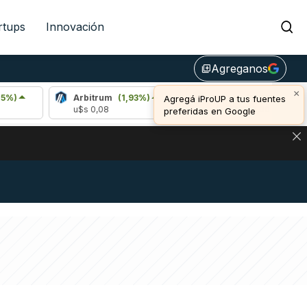
rtups
Innovación
Agreganos
library_add
×
Arbitrum
(1,93%)
Bitcoin
(0,06%)
Agregá iProUP a tus fuentes
u$s 0,08
u$s 64.990,00
preferidas en Google
NA: IMPACTO EN BITCOIN, DÓLAR CRIPTO Y EXCHANGES