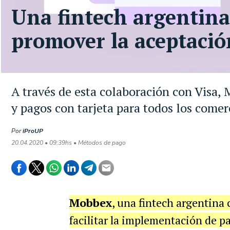
Una fintech argentina
promover la aceptació
A través de esta colaboración con Visa,
y pagos con tarjeta para todos los comer
Por
iProUP
20.04.2020 • 09:39hs • Métodos de pago
Mobbex
, una fintech argentina
facilitar la implementación de p