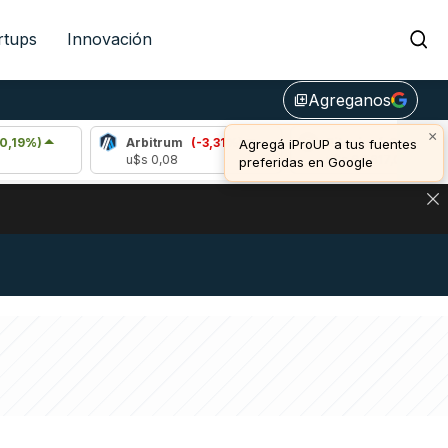
rtups
Innovación
Agreganos
library_add
×
Arbitrum
(-3,31%)
Bitcoin
(-0,13%)
Agregá iProUP a tus fuentes
u$s 0,08
u$s 64.617,00
preferidas en Google
DE DE BITCOIN Y ESTA SEÑAL DEFINE LOS PRECIOS DE AG