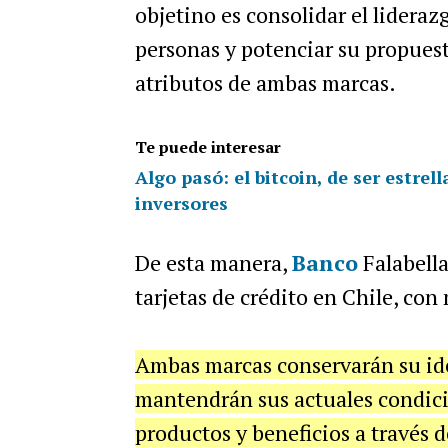
objetino es consolidar el lidera
personas y potenciar su propuest
atributos de ambas marcas.
Te puede interesar
Algo pasó: el bitcoin, de ser estre
inversores
De esta manera,
Banco
Falabella
tarjetas de crédito en Chile, con 
Ambas marcas conservarán su iden
mantendrán sus actuales condici
productos y beneficios a través 