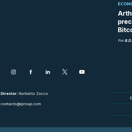
ECONO
Arth
prec
Bitc
Por
B.D.
Director:
Norberto Zocco
E
contacto@iproup.com