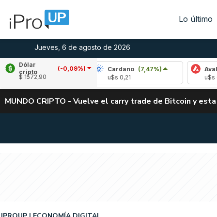
Lo último
Jueves, 6 de agosto de 2026
Dólar
(-0,09%)
le
(-1,96%)
Cardano
(7,47%)
Avalanche
cripto
$ 1572,90
,04
u$s 0,21
u$s 6,47
MUNDO CRIPTO - Vuelve el carry trade de Bitcoin y esta
IPROUP
ECONOMÍA DIGITAL