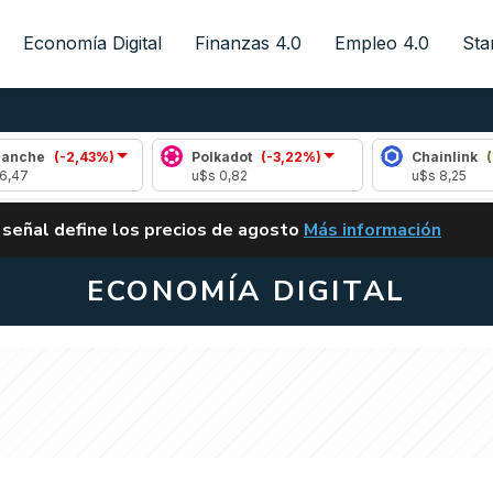
Economía Digital
Finanzas 4.0
Empleo 4.0
Sta
(-2,43%)
Polkadot
(-3,22%)
Chainlink
(0,19%)
u$s 0,82
u$s 8,25
ALERTA
 señal define los precios de agosto
Más información
VUELVE EL CARRY TRA
ECONOMÍA DIGITAL