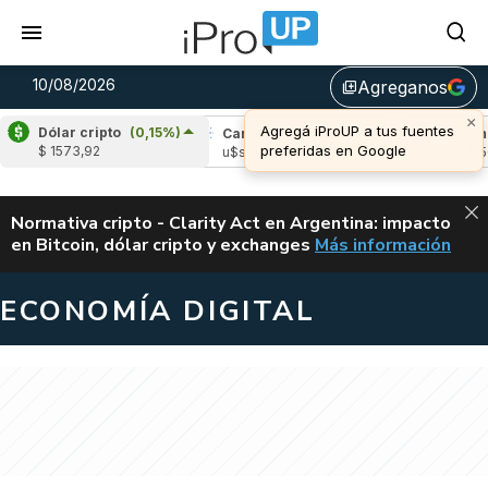
10/08/2026
Agreganos
library_add
×
Agregá iProUP a tus fuentes
Dólar cripto
(0,15%)
pple
(-0,08%)
Cardano
(-0,56%)
Avalanch
preferidas en Google
$ 1573,92
s 1,03
u$s 0,20
u$s 6,50
ALERTA
Normativa cripto - Clarity Act en Argentina: impacto
en Bitcoin, dólar cripto y exchanges
Más información
CLARITY ACT EN AR
ECONOMÍA DIGITAL