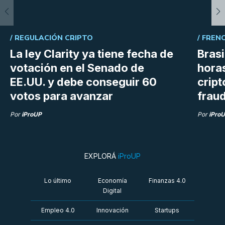
/
REGULACIÓN CRIPTO
/
FREN
La ley Clarity ya tiene fecha de
Bras
votación en el Senado de
hora
EE.UU. y debe conseguir 60
crip
votos para avanzar
frau
Por
iProUP
Por
iPro
EXPLORÁ
iProUP
Lo último
Economía
Finanzas 4.0
Digital
Empleo 4.0
Innovación
Startups