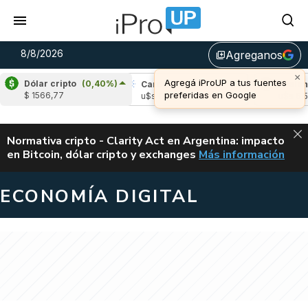
8/8/2026
Agreganos
library_add
×
Agregá iProUP a tus fuentes
Dólar cripto
(0,40%)
pple
(1,23%)
Cardano
(0,63%)
Avalanch
preferidas en Google
$ 1566,77
s 1,04
u$s 0,20
u$s 6,53
ALERTA
Normativa cripto - Clarity Act en Argentina: impacto
en Bitcoin, dólar cripto y exchanges
Más información
CLARITY ACT EN AR
ECONOMÍA DIGITAL