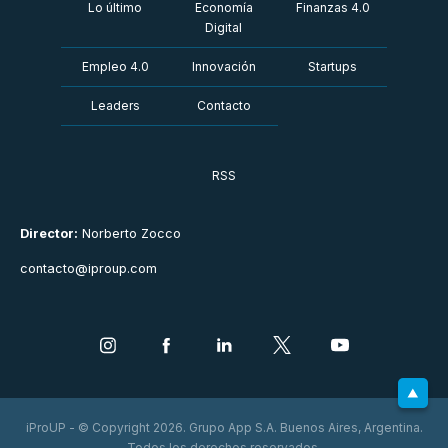
Lo último
Economía
Finanzas 4.0
Digital
Empleo 4.0
Innovación
Startups
Leaders
Contacto
RSS
Director:
Norberto Zocco
contacto@iproup.com
iProUP - © Copyright 2026. Grupo App S.A. Buenos Aires, Argentina.
Todos los derechos reservados.