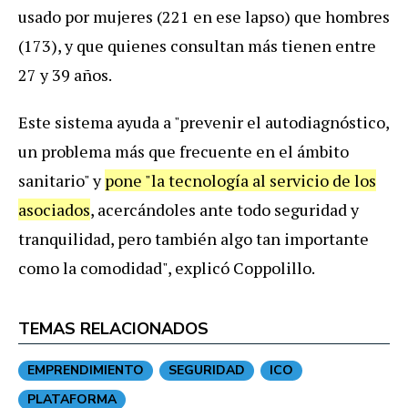
usado
por
mujeres
(
221
en
ese
lapso
)
que
hombres
(
173
),
y
que
quienes
consultan
m
á
s
tienen
entre
27
y
39
a
ñ
os
.
Este
sistema
ayuda
a
"
prevenir
el
autodiagn
ó
stico
,
un
problema
m
á
s
que
frecuente
en
el
á
mbito
sanitario
"
y
pone
"
la
tecnolog
í
a
al
servicio
de
los
asociados
,
acerc
á
ndoles
ante
todo
seguridad
y
tranquilidad
,
pero
tambi
é
n
algo
tan
importante
como
la
comodidad
",
explic
ó
Coppolillo
.
TEMAS RELACIONADOS
EMPRENDIMIENTO
SEGURIDAD
ICO
PLATAFORMA