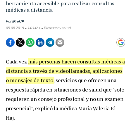
herramienta accesible para realizar consultas
médicas a distancia
Por
iProUP
05.08.2019 • 14:14hs • Bienestar y salud
Cada
vez
m
á
s
personas
hacen
consultas
m
é
dicas
a
distancia
a
trav
é
s
de
videollamadas
,
aplicaciones
o
mensajes
de
texto
,
servicios
que
ofrecen
una
respuesta
r
á
pida
en
situaciones
de
salud
que
"
solo
requieren
un
consejo
profesional
y
no
un
examen
presencial
",
explic
ó
la
m
é
dica
Mar
í
a
Valeria
El
Haj
.