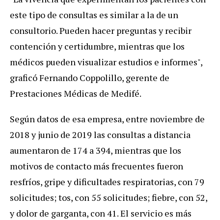
este
tipo
de
consultas
es
similar
a
la
de
un
consultorio
.
Pueden
hacer
preguntas
y
recibir
contenci
ó
n
y
certidumbre
,
mientras
que
los
m
é
dicos
pueden
visualizar
estudios
e
informes
",
grafic
ó
Fernando
Coppolillo
,
gerente
de
Prestaciones
M
é
dicas
de
Medif
é.
Seg
ú
n
datos
de
esa
empresa
,
entre
noviembre
de
2018
y
junio
de
2019
las
consultas
a
distancia
aumentaron
de
174
a
394
,
mientras
que
los
motivos
de
contacto
m
á
s
frecuentes
fueron
resfr
í
os
,
gripe
y
dificultades
respiratorias
,
con
79
solicitudes
;
tos
,
con
55
solicitudes
;
fiebre
,
con
52
,
y
dolor
de
garganta
,
con
41
.
El
servicio
es
m
á
s