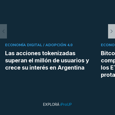
ECONOMÍA DIGITAL /
ADOPCIÓN 4.0
ECONOM
Las acciones tokenizadas
Bitco
superan el millón de usuarios y
comp
crece su interés en Argentina
los 
prot
EXPLORÁ
iProUP