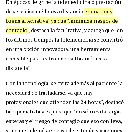
En
é
pocas
de
gripe
la
telemedicina
o
prestaci
ó
n
de
servicios
m
é
dicos
a
distancia
es
una
"
muy
buena
alternativa
"
ya
que
"
minimiza
riesgos
de
contagio
"
,
destaca
la
facultativa
,
y
agrega
que
"
en
los
ú
ltimos
tiempos
la
telemedicina
se
convirti
ó
en
una
opci
ó
n
innovadora
,
una
herramienta
accesible
para
realizar
consultas
m
é
dicas
a
distancia
"
Con
la
tecnolog
í
a
"
se
evita
adem
á
s
al
paciente
la
necesidad
de
trasladarse
,
ya
que
hay
profesionales
que
atienden
las
24
horas
",
destac
ó
la
especialista
y
explica
que
"
no
s
ó
lo
evita
largas
esperas
y
el
riesgo
de
contagio
que
eso
conlleva
,
sino
que
,
adem
á
s
,
en
caso
de
estar
de
vacaciones