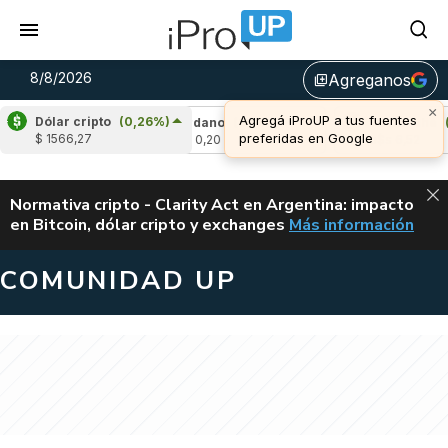
8/8/2026
Agreganos
library_add
×
Agregá iProUP a tus fuentes
Dólar cripto
(0,26%)
(0,82%)
Cardano
(0,18%)
Avalanche
(0,
preferidas en Google
$ 1566,27
u$s 0,20
u$s 6,52
ALERTA
Normativa cripto - Clarity Act en Argentina: impacto
en Bitcoin, dólar cripto y exchanges
Más información
CLARITY ACT EN AR
COMUNIDAD UP