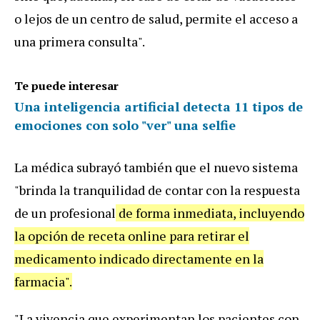
o
lejos
de
un
centro
de
salud
,
permite
el
acceso
a
una
primera
consulta
".
Te puede interesar
Una inteligencia artificial detecta 11 tipos de
emociones con solo "ver" una selfie
La
m
é
dica
subray
ó
tambi
é
n
que
el
nuevo
sistema
"
brinda
la
tranquilidad
de
contar
con
la
respuesta
de
un
profesional
de
forma
inmediata
,
incluyendo
la
opci
ó
n
de
receta
online
para
retirar
el
medicamento
indicado
directamente
en
la
farmacia
".
"
La
vivencia
que
experimentan
los
pacientes
con